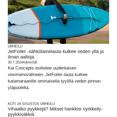
URHEILU
JetFoiler -sähkölainelauta kulkee veden yllä ja
ilman aaltoja
30.7.2024
AdminSB
Kai Concepts esittelee uudenlaisen
vesimenovälineen. JetFoiler-lauta kulkee
katamaraanille ominaisella tyylillä veden pinnan
yläpuolella.
KOTI JA SISUSTUS
URHEILU
Vihaatko pyykkejä? Mikset hankkisi nyrkkeily-
pyykkisäkkiä