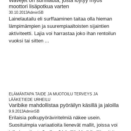
Wavejet on surffilauta, josta löytyy myös
moottori lisäpotkua varten
30.10.2013
AdminSB
Lainelautailu eli surffaaminen taitaa olla hieman
lämpimämpien ja suurempiaaltoisten sijaintien
aktiviteetti. Lajia voi harrastaa joko ihan rentoilun
vuoksi tai sitten ...
ELÄMÄNTAPA
TAIDE JA MUOTOILU
TERVEYS JA
LÄÄKETIEDE
URHEILU
Varibike mahdollistaa pyöräilyn käsillä ja jaloilla
9.9.2013
AdminSB
Erilaisia polkupyöräviritelmiä näkee usein.
Suosituimpia variaatioita lienevät mallit, joissa voi