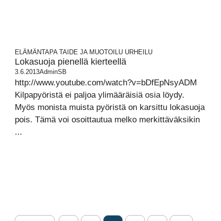
ELÄMÄNTAPA
TAIDE JA MUOTOILU
URHEILU
Lokasuoja pienellä kierteellä
3.6.2013
AdminSB
http://www.youtube.com/watch?v=bDfEpNsyADM
Kilpapyöristä ei paljoa ylimääräisiä osia löydy.
Myös monista muista pyöristä on karsittu lokasuoja
pois. Tämä voi osoittautua melko merkittäväksikin
...