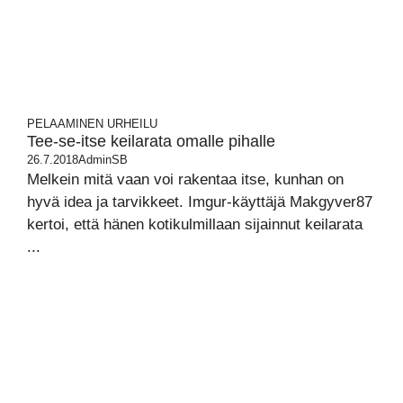
PELAAMINEN
URHEILU
Tee-se-itse keilarata omalle pihalle
26.7.2018
AdminSB
Melkein mitä vaan voi rakentaa itse, kunhan on
hyvä idea ja tarvikkeet. Imgur-käyttäjä Makgyver87
kertoi, että hänen kotikulmillaan sijainnut keilarata
...