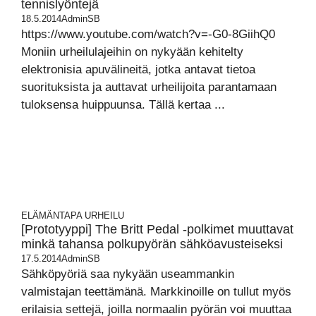
tennislyöntejä
18.5.2014
AdminSB
https://www.youtube.com/watch?v=-G0-8GiihQ0
Moniin urheilulajeihin on nykyään kehitelty
elektronisia apuvälineitä, jotka antavat tietoa
suorituksista ja auttavat urheilijoita parantamaan
tuloksensa huippuunsa. Tällä kertaa ...
ELÄMÄNTAPA
URHEILU
[Prototyyppi] The Britt Pedal -polkimet muuttavat
minkä tahansa polkupyörän sähköavusteiseksi
17.5.2014
AdminSB
Sähköpyöriä saa nykyään useammankin
valmistajan teettämänä. Markkinoille on tullut myös
erilaisia settejä, joilla normaalin pyörän voi muuttaa