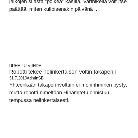
jalkojen sijasta ”polkea” käsillä. Varibikellä voit itse
päättää, miten kulloisenakin päivänä ...
URHEILU
VIIHDE
Robotti tekee nelinkertaisen voltin takaperin
31.7.2013
AdminSB
Yhteenkään takaperinvolttiin ei moni ihminen pysty,
mutta robotti nimeltään Hinamitetu onnistuu
tempussa nelinkertaisesti.