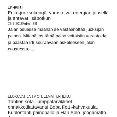
URHEILU
Enko-juoksukengät varastoivat energian jousella
ja antavat lisäpotkun
26.7.2018
AdminSB
Jalan osuessa maahan se vastaanottaa juoksijan
painon. Mitäpä jos tämä paino voitaisiin varastoida
ja päästää irti seuraavaan askeleeseen jalan
noustessa. ...
ELOKUVAT JA TV-OHJELMAT
URHEILU
Tähtien sota -jumppatarvikkeet
ennakkotilattavana! Boba Fett -kahvakuula,
Kuolontähti-painopallo ja Han Solo -joogamatto