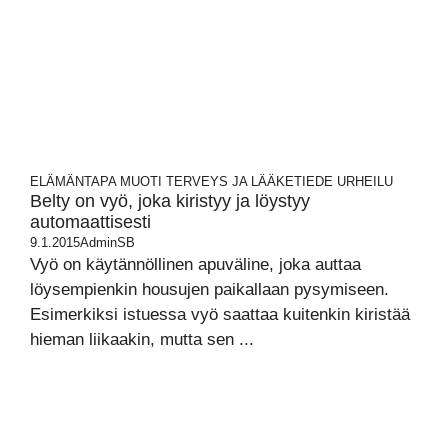
ELÄMÄNTAPA
MUOTI
TERVEYS JA LÄÄKETIEDE
URHEILU
Belty on vyö, joka kiristyy ja löystyy
automaattisesti
9.1.2015
AdminSB
Vyö on käytännöllinen apuväline, joka auttaa
löysempienkin housujen paikallaan pysymiseen.
Esimerkiksi istuessa vyö saattaa kuitenkin kiristää
hieman liikaakin, mutta sen ...