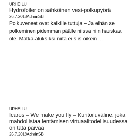
URHEILU
Hydrofoiler on sähköinen vesi-polkupyörä
26.7.2018
AdminSB
Polkuveneet ovat kaikille tuttuja – Ja eihän se
polkeminen pidemmän päälle niissä niin hauskaa
ole. Matka-aluksiksi niitä ei siis oikein ...
URHEILU
Icaros – We make you fly – Kuntoiluväline, joka
mahdollistaa lentämisen virtuaalitodellisuudessa
on tätä päivää
26.7.2018
AdminSB