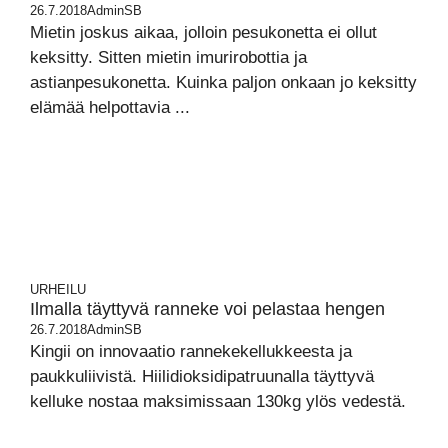
26.7.2018
AdminSB
Mietin joskus aikaa, jolloin pesukonetta ei ollut
keksitty. Sitten mietin imurirobottia ja
astianpesukonetta. Kuinka paljon onkaan jo keksitty
elämää helpottavia ...
URHEILU
Ilmalla täyttyvä ranneke voi pelastaa hengen
26.7.2018
AdminSB
Kingii on innovaatio rannekekellukkeesta ja
paukkuliivistä. Hiilidioksidipatruunalla täyttyvä
kelluke nostaa maksimissaan 130kg ylös vedestä.