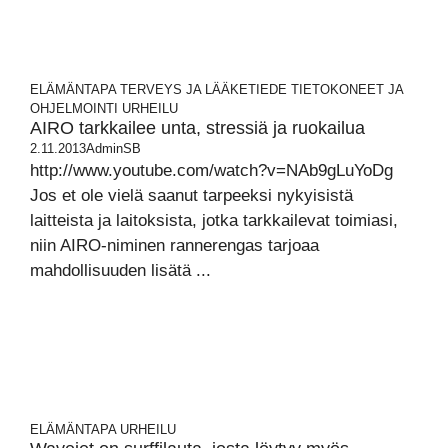
ELÄMÄNTAPA
TERVEYS JA LÄÄKETIEDE
TIETOKONEET JA
OHJELMOINTI
URHEILU
AIRO tarkkailee unta, stressiä ja ruokailua
2.11.2013
AdminSB
http://www.youtube.com/watch?v=NAb9gLuYoDg
Jos et ole vielä saanut tarpeeksi nykyisistä
laitteista ja laitoksista, jotka tarkkailevat toimiasi,
niin AIRO-niminen rannerengas tarjoaa
mahdollisuuden lisätä ...
ELÄMÄNTAPA
URHEILU