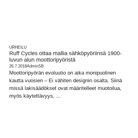
URHEILU
Ruff Cycles ottaa mallia sähköpyöriinsä 1900-
luvun alun moottoripyöristä
26.7.2018
AdminSB
Moottoripyörän evoluutio on aika monipuolinen
kautta vuosien – Ei vähiten designin osalta. Siinä
missä lakisäädökset ovat määritelleet muotoilua,
myös käytettävyys, ...