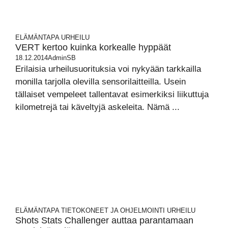
ELÄMÄNTAPA
URHEILU
VERT kertoo kuinka korkealle hyppäät
18.12.2014
AdminSB
Erilaisia urheilusuorituksia voi nykyään tarkkailla
monilla tarjolla olevilla sensorilaitteilla. Usein
tällaiset vempeleet tallentavat esimerkiksi liikuttuja
kilometrejä tai käveltyjä askeleita. Nämä ...
ELÄMÄNTAPA
TIETOKONEET JA OHJELMOINTI
URHEILU
Shots Stats Challenger auttaa parantamaan