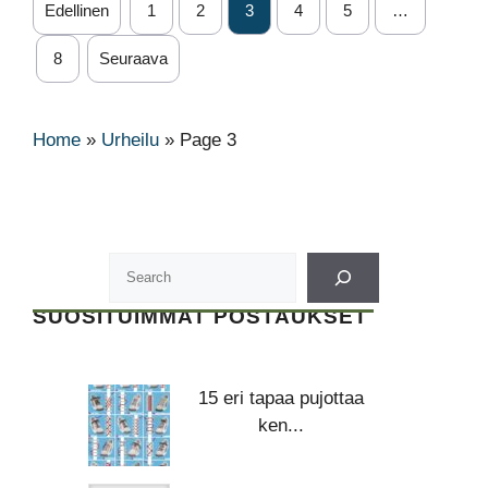
Edellinen
1
2
3
4
5
…
8
Seuraava
Home
»
Urheilu
»
Page 3
SUOSITUIMMAT POSTAUKSET
15 eri tapaa pujottaa
ken...