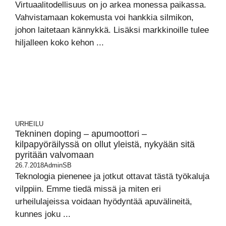
Virtuaalitodellisuus on jo arkea monessa paikassa.
Vahvistamaan kokemusta voi hankkia silmikon,
johon laitetaan kännykkä. Lisäksi markkinoille tulee
hiljalleen koko kehon ...
URHEILU
Tekninen doping – apumoottori –
kilpapyöräilyssä on ollut yleistä, nykyään sitä
pyritään valvomaan
26.7.2018
AdminSB
Teknologia pienenee ja jotkut ottavat tästä työkaluja
vilppiin. Emme tiedä missä ja miten eri
urheilulajeissa voidaan hyödyntää apuvälineitä,
kunnes joku ...