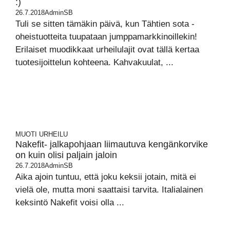
:)
26.7.2018
AdminSB
Tuli se sitten tämäkin päivä, kun Tähtien sota -
oheistuotteita tuupataan jumppamarkkinoillekin!
Erilaiset muodikkaat urheilulajit ovat tällä kertaa
tuotesijoittelun kohteena. Kahvakuulat, ...
MUOTI
URHEILU
Nakefit- jalkapohjaan liimautuva kengänkorvike
on kuin olisi paljain jaloin
26.7.2018
AdminSB
Aika ajoin tuntuu, että joku keksii jotain, mitä ei
vielä ole, mutta moni saattaisi tarvita. Italialainen
keksintö Nakefit voisi olla ...