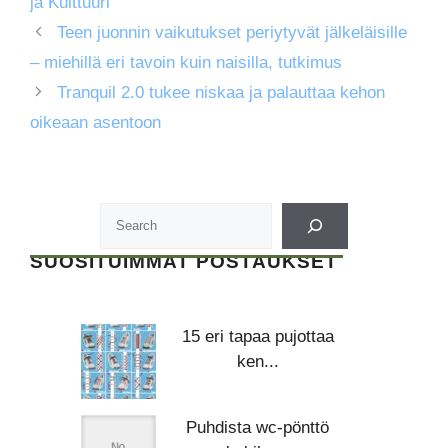
ja Kulttuuri
Teen juonnin vaikutukset periytyvät jälkeläisille
– miehillä eri tavoin kuin naisilla, tutkimus
Tranquil 2.0 tukee niskaa ja palauttaa kehon
oikeaan asentoon
SUOSITUIMMAT POSTAUKSET
15 eri tapaa pujottaa
ken...
Puhdista wc-pönttö