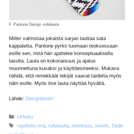
F. Pantone Design -rullalauta
Miller valmistaa jokaista sarjan lauttaa sata
kappaletta. Pantone pyrkii tuomaan teoksessaan
esille sen, mitä hän ajattelee konseptuaalisella
tasolla. Lauta on kokonaisuus ja ajatus
muunnettuna kuvaksi ja käyttöesineeksi. Mukava
nähdä, että nimekkäät tekijät saavat taidetta myös
näin esille. Myös itse lauta näyttää hyvältä.
Lähde:
Designboom
Kategoriat
Urheilu
Avainsanat
rajoitettu erä
,
rullalauta
,
skeittaus
,
skeitti
,
Taide