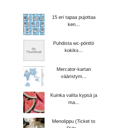
15 eri tapaa pujottaa
ken...
Puhdista wc-pönttö
kokiks...
Mercator-kartan
vääristym...
Kuinka valita kypsä ja
ma...
Menolippu (Ticket to