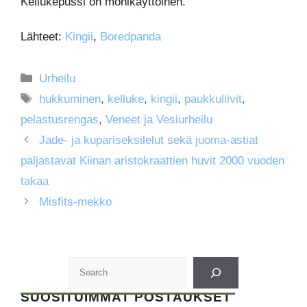
Kellukepussi on monikäyttöinen.
Lähteet:
Kingii
,
Boredpanda
Kategoriat
Urheilu
Avainsanat
hukkuminen
,
kelluke
,
kingii
,
paukkuliivit
,
pelastusrengas
,
Veneet ja Vesiurheilu
Jade- ja kupariseksilelut sekä juoma-astiat
paljastavat Kiinan aristokraattien huvit 2000 vuoden
takaa
Misfits-mekko
SUOSITUIMMAT POSTAUKSET