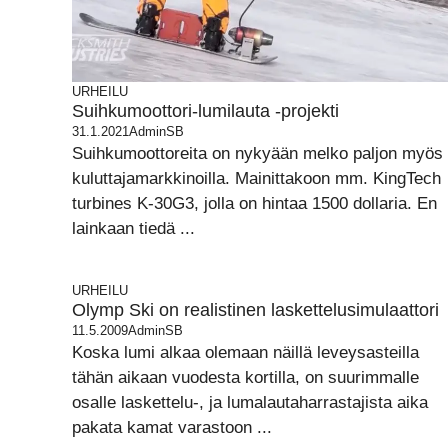
URHEILU
Suihkumoottori-lumilauta -projekti
31.1.2021
AdminSB
Suihkumoottoreita on nykyään melko paljon myös
kuluttajamarkkinoilla. Mainittakoon mm. KingTech
turbines K-30G3, jolla on hintaa 1500 dollaria. En
lainkaan tiedä ...
URHEILU
Olymp Ski on realistinen laskettelusimulaattori
11.5.2009
AdminSB
Koska lumi alkaa olemaan näillä leveysasteilla
tähän aikaan vuodesta kortilla, on suurimmalle
osalle laskettelu-, ja lumalautaharrastajista aika
pakata kamat varastoon ...