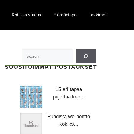
Koti ja sisustus
Elämäntapa
Laskimet
SUOSITUIMMAT POSTAUKSET
15 eri tapaa
pujottaa ken...
Puhdista wc-pönttö
kokiks...