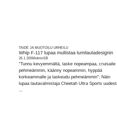
TAIDE JA MUOTOILU
URHEILU
Whip F-117 lupaa mullistaa lumilautadesignin
26.1.2009
AdminSB
”Tunnu kevyemmältä, laske nopeampaa, cruisaile
pehmeämmin, käänny nopeammin, hyppää
korkeammalle ja laskeudu pehmeämmin”; Näin
lupaa lautavalmistaja Cheetah Ultra Sports uudest
...