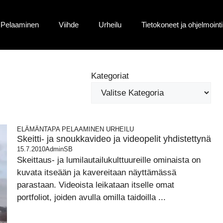
Pelaaminen
Viihde
Urheilu
Tietokoneet ja ohjelmointi
Kategoriat
ELÄMÄNTAPA
PELAAMINEN
URHEILU
Skeitti- ja snoukkavideo ja videopelit yhdistettynä
15.7.2010
AdminSB
Skeittaus- ja lumilautailukulttuureille ominaista on
kuvata itseään ja kavereitaan näyttämässä
parastaan. Videoista leikataan itselle omat
portfoliot, joiden avulla omilla taidoilla ...