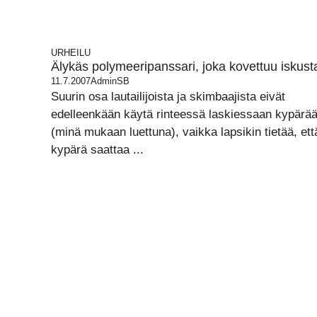
URHEILU
Älykäs polymeeripanssari, joka kovettuu iskust
11.7.2007
AdminSB
Suurin osa lautailijoista ja skimbaajista eivät
edelleenkään käytä rinteessä laskiessaan kypärä
(minä mukaan luettuna), vaikka lapsikin tietää, ett
kypärä saattaa ...