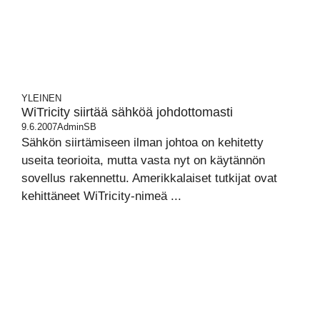
YLEINEN
WiTricity siirtää sähköä johdottomasti
9.6.2007
AdminSB
Sähkön siirtämiseen ilman johtoa on kehitetty
useita teorioita, mutta vasta nyt on käytännön
sovellus rakennettu. Amerikkalaiset tutkijat ovat
kehittäneet WiTricity-nimeä ...