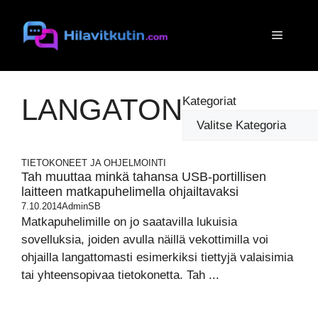
Siirry
sisältöön
Valikko
LANGATON
Kategoriat
TIETOKONEET JA OHJELMOINTI
Tah muuttaa minkä tahansa USB-portillisen
laitteen matkapuhelimella ohjailtavaksi
7.10.2014
AdminSB
Matkapuhelimille on jo saatavilla lukuisia
sovelluksia, joiden avulla näillä vekottimilla voi
ohjailla langattomasti esimerkiksi tiettyjä valaisimia
tai yhteensopivaa tietokonetta. Tah ...