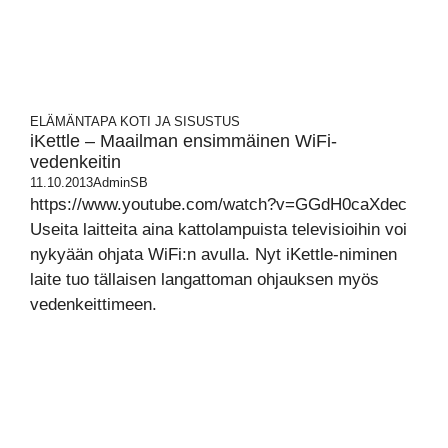
ELÄMÄNTAPA
KOTI JA SISUSTUS
iKettle – Maailman ensimmäinen WiFi-
vedenkeitin
11.10.2013
AdminSB
https://www.youtube.com/watch?v=GGdH0caXdec
Useita laitteita aina kattolampuista televisioihin voi
nykyään ohjata WiFi:n avulla. Nyt iKettle-niminen
laite tuo tällaisen langattoman ohjauksen myös
vedenkeittimeen.