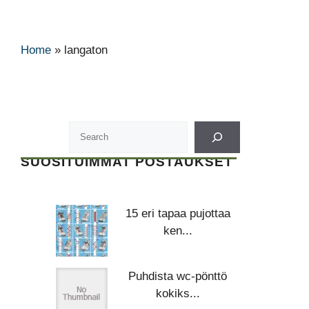
Home
»
langaton
SUOSITUIMMAT POSTAUKSET
15 eri tapaa pujottaa
ken...
Puhdista wc-pönttö
kokiks...