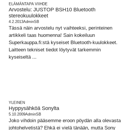
ELÄMÄNTAPA
VIIHDE
Arvostelu: JUSTOP BSH10 Bluetooth
stereokuulokkeet
4.2.2013
AdminSB
Tässä näin arvostelu nyt vaihteeksi, perinteinen
artikkeli taas huomenna! Sain kokeiluun
Superkauppa.fi:stä kyseiset Bluetooth-kuulokkeet.
Laitteen tekniset tiedot löytyvät tarkemmin
kyseiseltä ...
YLEINEN
Hyppysähköä Sonylta
5.10.2009
AdminSB
Joko vihdoin pääsemme eroon pöydän alla olevasta
johtohelvetistä? Ehkä ei vielä tänään, mutta Sony