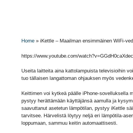
Home
»
iKettle – Maailman ensimmäinen WiFi-ved
https://www.youtube.com/watch?v=GGdH0caXde
Useita laitteita aina kattolampuista televisioihin v
tuo tällaisen langattoman ohjauksen myös vedenke
Keittimen voi kytkeä päälle iPhone-sovelluksella m
pystyy herättämään käyttäjänsä aamulla ja kysym
saavuttanut asetetun lämpötilan, pystyy iKettle s
tarvitsee. Härvelistä löytyy neljä eri lämpötila-a
loppumaan, sammuu keitin automaattisesti.