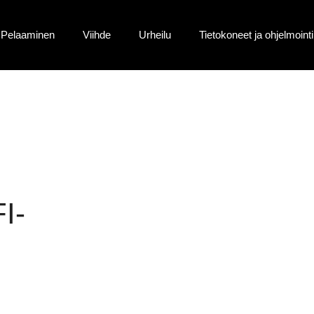
Pelaaminen
Viihde
Urheilu
Tietokoneet ja ohjelmointi
I-