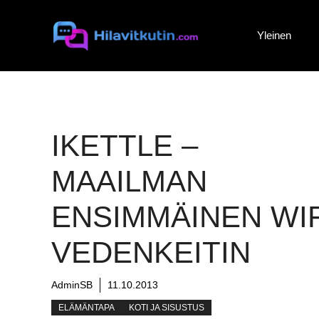
Siirry
sisältöön
Yleinen
IKETTLE –
MAAILMAN
ENSIMMÄINEN WIF
VEDENKEITIN
AdminSB
11.10.2013
ELÄMÄNTAPA
KOTI JA SISUSTUS