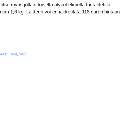
litse myös jollain toisella älypuhelimella tai tabletilla.
a noin 1,6 kg. Laitteen voi ennakkotilata 118 euron hintaan
itin
,
vesi
,
WiFi