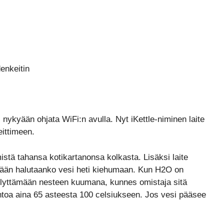
enkeitin
c
oi nykyään ohjata WiFi:n avulla. Nyt iKettle-niminen laite
ittimeen.
istä tahansa kotikartanonsa kolkasta. Lisäksi laite
ään halutaanko vesi heti kiehumaan. Kun H2O on
äilyttämään nesteen kuumana, kunnes omistaja sitä
sentoa aina 65 asteesta 100 celsiukseen. Jos vesi pääsee