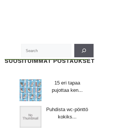
SUOSITUIMMAT POSTAUKSET
15 eri tapaa
pujottaa ken...
Puhdista wc-pönttö
kokiks...