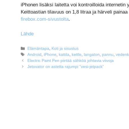
iPhonen lisäksi laitetta voi kontroilloida internetin y
Keittoastian tilavuus on 1,8 litraa ja härveli paina
firebox.com-sivustolta
.
Lähde
Kategoriat
Elämäntapa
,
Koti ja sisustus
Avainsanat
Android
,
iPhone
,
kattila
,
kettle
,
langaton
,
pannu
,
vedenke
Electric Paint Pen piirtää sähköä johtavia viivoja
Jetovator on astetta rajumpi ”vesi-jetpack”