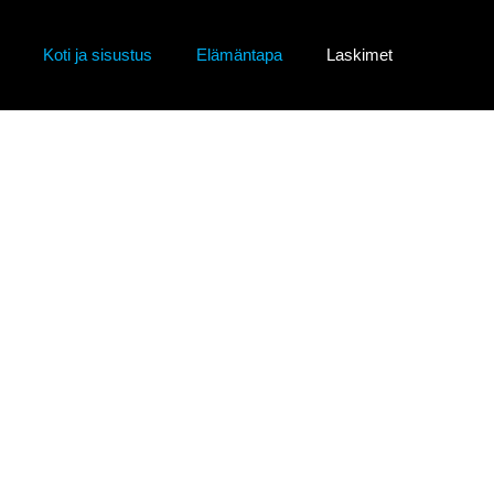
Koti ja sisustus
Elämäntapa
Laskimet