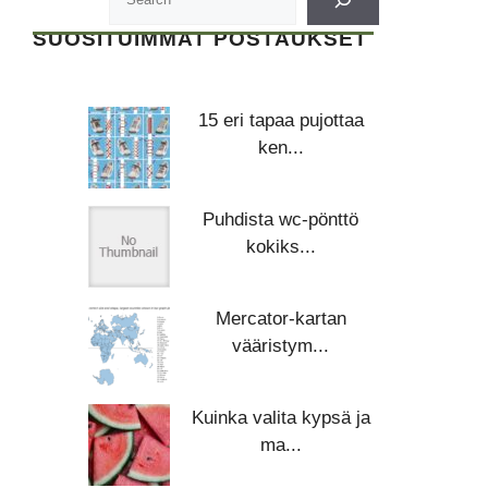
SUOSITUIMMAT POSTAUKSET
15 eri tapaa pujottaa
ken...
Puhdista wc-pönttö
kokiks...
Mercator-kartan
vääristym...
Kuinka valita kypsä ja
ma...