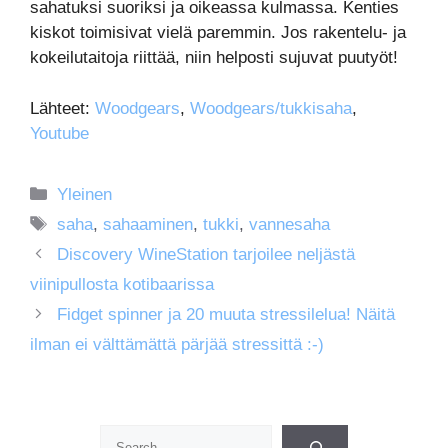
sahatuksi suoriksi ja oikeassa kulmassa. Kenties
kiskot toimisivat vielä paremmin. Jos rakentelu- ja
kokeilutaitoja riittää, niin helposti sujuvat puutyöt!
Lähteet:
Woodgears
,
Woodgears/tukkisaha
,
Youtube
Kategoriat
Yleinen
Avainsanat
saha
,
sahaaminen
,
tukki
,
vannesaha
Discovery WineStation tarjoilee neljästä
viinipullosta kotibaarissa
Fidget spinner ja 20 muuta stressilelua! Näitä
ilman ei välttämättä pärjää stressittä :-)