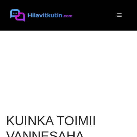
Siirry
sisältöön
Valikko
KUINKA TOIMII
VANNESAHA