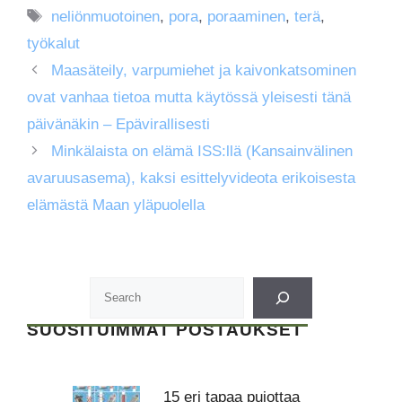
Avainsanat
neliönmuotoinen
,
pora
,
poraaminen
,
terä
,
työkalut
Maasäteily, varpumiehet ja kaivonkatsominen
ovat vanhaa tietoa mutta käytössä yleisesti tänä
päivänäkin – Epävirallisesti
Minkälaista on elämä ISS:llä (Kansainvälinen
avaruusasema), kaksi esittelyvideota erikoisesta
elämästä Maan yläpuolella
SUOSITUIMMAT POSTAUKSET
15 eri tapaa pujottaa