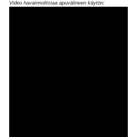
Video havainnollistaa apuvälineen käytön: