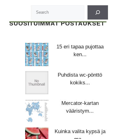
SUOSITUIMMAT POSTAUKSET
15 eri tapaa pujottaa
ken...
Puhdista wc-pönttö
kokiks...
Mercator-kartan
vääristym...
Kuinka valita kypsä ja