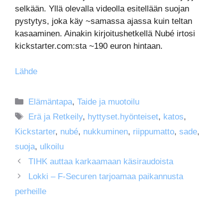
selkään. Yllä olevalla videolla esitellään suojan
pystytys, joka käy ~samassa ajassa kuin teltan
kasaaminen. Ainakin kirjoitushetkellä Nubé irtosi
kickstarter.com:sta ~190 euron hintaan.
Lähde
Kategoriat
Elämäntapa
,
Taide ja muotoilu
Avainsanat
Erä ja Retkeily
,
hyttyset.hyönteiset
,
katos
,
Kickstarter
,
nubé
,
nukkuminen
,
riippumatto
,
sade
,
suoja
,
ulkoilu
TIHK auttaa karkaamaan käsiraudoista
Lokki – F-Securen tarjoamaa paikannusta
perheille