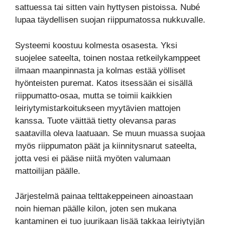
sattuessa tai sitten vain hyttysen pistoissa. Nubé
lupaa täydellisen suojan riippumatossa nukkuvalle.
Systeemi koostuu kolmesta osasesta. Yksi
suojelee sateelta, toinen nostaa retkeilykamppeet
ilmaan maanpinnasta ja kolmas estää yölliset
hyönteisten puremat. Katos itsessään ei sisällä
riippumatto-osaa, mutta se toimii kaikkien
leiriytymistarkoitukseen myytävien mattojen
kanssa. Tuote väittää tietty olevansa paras
saatavilla oleva laatuaan. Se muun muassa suojaa
myös riippumaton päät ja kiinnitysnarut sateelta,
jotta vesi ei pääse niitä myöten valumaan
mattoilijan päälle.
Järjestelmä painaa telttakeppeineen ainoastaan
noin hieman päälle kilon, joten sen mukana
kantaminen ei tuo juurikaan lisää takkaa leiriytyjän