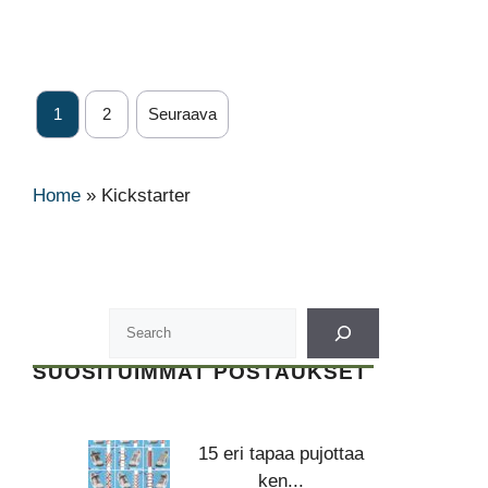
1
2
Seuraava
Home
»
Kickstarter
SUOSITUIMMAT POSTAUKSET
15 eri tapaa pujottaa
ken...