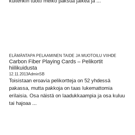
kuitenkin tuotti melko paksua jälkeä ja ...
ELÄMÄNTAPA
PELAAMINEN
TAIDE JA MUOTOILU
VIIHDE
Carbon Fiber Playing Cards – Pelikortit
hiilikuidusta
12.11.2013
AdminSB
Toisistaan eroavia pelikortteja on 52 yhdessä
pakassa, mutta pakkoja on taas lukemattomia
erilaisia. Osa näistä on laadukkaampia ja osa kuluu
tai hajoaa ...