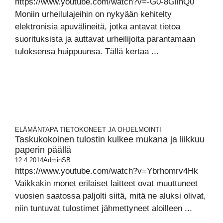
https://www.youtube.com/watch?v=-G0-8GiihQ0
Moniin urheilulajeihin on nykyään kehitelty
elektronisia apuvälineitä, jotka antavat tietoa
suorituksista ja auttavat urheilijoita parantamaan
tuloksensa huippuunsa. Tällä kertaa ...
ELÄMÄNTAPA
TIETOKONEET JA OHJELMOINTI
Taskukokoinen tulostin kulkee mukana ja liikkuu
paperin päällä
12.4.2014
AdminSB
https://www.youtube.com/watch?v=Ybrhomrv4Hk
Vaikkakin monet erilaiset laitteet ovat muuttuneet
vuosien saatossa paljolti siitä, mitä ne aluksi olivat,
niin tuntuvat tulostimet jähmettyneet aloilleen ...