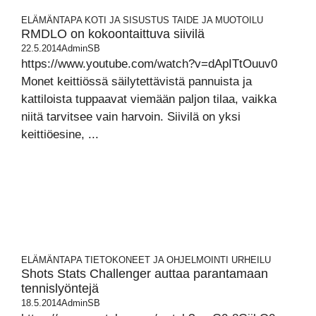
ELÄMÄNTAPA
KOTI JA SISUSTUS
TAIDE JA MUOTOILU
RMDLO on kokoontaittuva siivilä
22.5.2014
AdminSB
https://www.youtube.com/watch?v=dApITtOuuv0
Monet keittiössä säilytettävistä pannuista ja
kattiloista tuppaavat viemään paljon tilaa, vaikka
niitä tarvitsee vain harvoin. Siivilä on yksi
keittiöesine, ...
ELÄMÄNTAPA
TIETOKONEET JA OHJELMOINTI
URHEILU
Shots Stats Challenger auttaa parantamaan
tennislyöntejä
18.5.2014
AdminSB