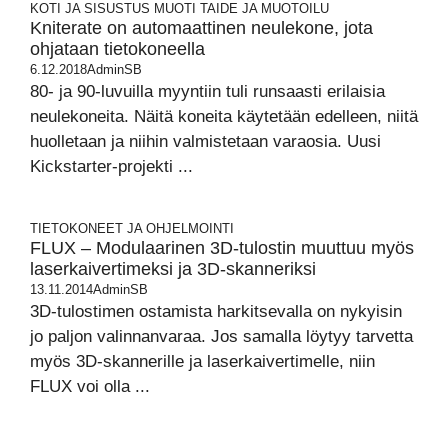
KOTI JA SISUSTUS
MUOTI
TAIDE JA MUOTOILU
Kniterate on automaattinen neulekone, jota
ohjataan tietokoneella
6.12.2018
AdminSB
80- ja 90-luvuilla myyntiin tuli runsaasti erilaisia
neulekoneita. Näitä koneita käytetään edelleen, niitä
huolletaan ja niihin valmistetaan varaosia. Uusi
Kickstarter-projekti ...
TIETOKONEET JA OHJELMOINTI
FLUX – Modulaarinen 3D-tulostin muuttuu myös
laserkaivertimeksi ja 3D-skanneriksi
13.11.2014
AdminSB
3D-tulostimen ostamista harkitsevalla on nykyisin
jo paljon valinnanvaraa. Jos samalla löytyy tarvetta
myös 3D-skannerille ja laserkaivertimelle, niin
FLUX voi olla ...