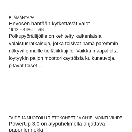
ELÄMÄNTAPA
Hevosen häntään kytkettävät valot
16.12.2013
AdminSB
Polkupyöräilijöille on kehitelty kaikenlaisia
valaistusratkaisuja, jotka toisivat nämä paremmin
näkyville muille tielläliikkujille. Vaikka maapallolta
löytyykin paljon moottorikäyttöisiä kulkuneuvoja,
pitävät toiset ...
TAIDE JA MUOTOILU
TIETOKONEET JA OHJELMOINTI
VIIHDE
PowerUp 3.0 on älypuhelimella ohjattava
paperilennokki