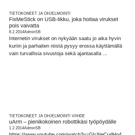
TIETOKONEET JA OHJELMOINTI
FixMeStick on USB-tikku, joka hoitaa virukset
pois vaivatta
8.2.2014
AdminSB
Internetin virukset on nykyään saatu jo aika hyvin
kuriin ja parhaiten niistä pysyy erossa käyttämällä
vain turvallisia sivustoja sekä ajantasalla ...
TIETOKONEET JA OHJELMOINTI
VIIHDE
uArm – pienikokoinen robottikäsi työpöydälle
1.2.2014
AdminSB
https://www.youtube.com/watch?v=GIcNeCudHo4