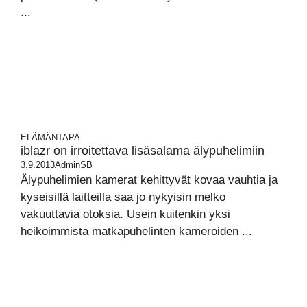
...
ELÄMÄNTAPA
iblazr on irroitettava lisäsalama älypuhelimiin
3.9.2013
AdminSB
Älypuhelimien kamerat kehittyvät kovaa vauhtia ja
kyseisillä laitteilla saa jo nykyisin melko
vakuuttavia otoksia. Usein kuitenkin yksi
heikoimmista matkapuhelinten kameroiden ...