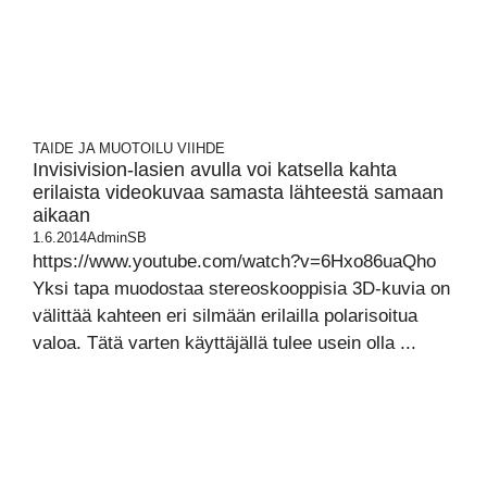
TAIDE JA MUOTOILU
VIIHDE
Invisivision-lasien avulla voi katsella kahta
erilaista videokuvaa samasta lähteestä samaan
aikaan
1.6.2014
AdminSB
https://www.youtube.com/watch?v=6Hxo86uaQho
Yksi tapa muodostaa stereoskooppisia 3D-kuvia on
välittää kahteen eri silmään erilailla polarisoitua
valoa. Tätä varten käyttäjällä tulee usein olla ...