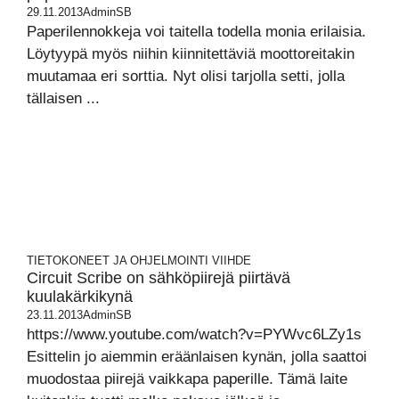
29.11.2013
AdminSB
Paperilennokkeja voi taitella todella monia erilaisia.
Löytyypä myös niihin kiinnitettäviä moottoreitakin
muutamaa eri sorttia. Nyt olisi tarjolla setti, jolla
tällaisen ...
TIETOKONEET JA OHJELMOINTI
VIIHDE
Circuit Scribe on sähköpiirejä piirtävä
kuulakärkikynä
23.11.2013
AdminSB
https://www.youtube.com/watch?v=PYWvc6LZy1s
Esittelin jo aiemmin eräänlaisen kynän, jolla saattoi
muodostaa piirejä vaikkapa paperille. Tämä laite