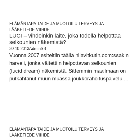
ELÄMÄNTAPA
TAIDE JA MUOTOILU
TERVEYS JA
LÄÄKETIEDE
VIIHDE
LUCI – vihdoinkin laite, joka todella helpottaa
selkounien näkemistä?
30.10.2013
AdminSB
Vuonna 2007 esiteltiin täällä hilavitkutin.com:ssakin
härveli, jonka väitettiin helpottavan selkounien
(lucid dream) näkemistä. Sittemmin maailmaan on
putkahtanut muun muassa joukkorahoituspalvelu ...
ELÄMÄNTAPA
TAIDE JA MUOTOILU
TERVEYS JA
LÄÄKETIEDE
VIIHDE