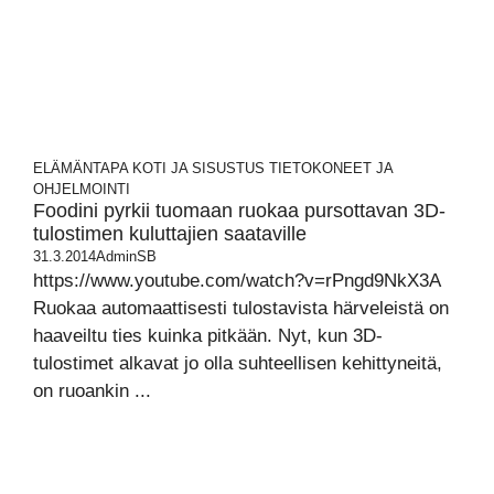
ELÄMÄNTAPA
KOTI JA SISUSTUS
TIETOKONEET JA
OHJELMOINTI
Foodini pyrkii tuomaan ruokaa pursottavan 3D-
tulostimen kuluttajien saataville
31.3.2014
AdminSB
https://www.youtube.com/watch?v=rPngd9NkX3A
Ruokaa automaattisesti tulostavista härveleistä on
haaveiltu ties kuinka pitkään. Nyt, kun 3D-
tulostimet alkavat jo olla suhteellisen kehittyneitä,
on ruoankin ...