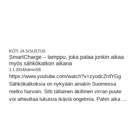
KOTI JA SISUSTUS
SmartCharge – lamppu, joka palaa jonkin aikaa
myös sähkökatkon aikana
1.1.2014
AdminSB
https://www.youtube.com/watch?v=zyodcZrdYGg
Sähkökatkoksia on nykyään ainakin Suomessa
melko harvoin. Silti tällainen äkillinen virran puute
voi aiheuttaa lukuisia ikäviä ongelmia. Pahin aika ...