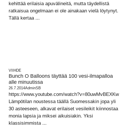
kehittää erilaisia apuvälineitä, mutta täydellistä
ratkaisua ongelmaan ei ole ainakaan vielä löytynyt.
Tällä kertaa ...
VIIHDE
Bunch O Balloons täyttää 100 vesi-ilmapalloa
alle minuutissa
26.7.2014
AdminSB
https://www.youtube.com/watch?v=80uwMvBEXKw
Lämpötilan noustessa täällä Suomessakin jopa yli
30 asteeseen, alkavat erilaiset vesileikit kiinnostaa
monia lapsia ja miksei aikuisiakin. Yksi
klassisimmista ...