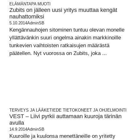
ELÄMÄNTAPA
MUOTI
Zubits on jälleen uusi yritys muuttaa kengät
nauhattomiksi
5.10.2014
AdminSB
Kengännauhojen sitominen tuntuu olevan monelle
yllättävänkin suuri ongelma ainakin markkinoille
tunkevien vaihtoisten ratkaisujen määrästä
päätellen. Nyt vuorossa on Zubits, joka ...
TERVEYS JA LÄÄKETIEDE
TIETOKONEET JA OHJELMOINTI
VEST – Liivi pyrkii auttamaan kuuroja tärinän
avulla
14.9.2014
AdminSB
Kuuroille ja kuulonsa menettäneille on yritetty