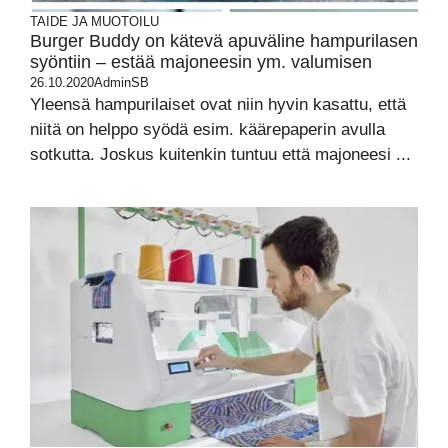
TAIDE JA MUOTOILU
Burger Buddy on kätevä apuväline hampurilasen
syöntiin – estää majoneesin ym. valumisen
26.10.2020
AdminSB
Yleensä hampurilaiset ovat niin hyvin kasattu, että
niitä on helppo syödä esim. käärepaperin avulla
sotkutta. Joskus kuitenkin tuntuu että majoneesi ...