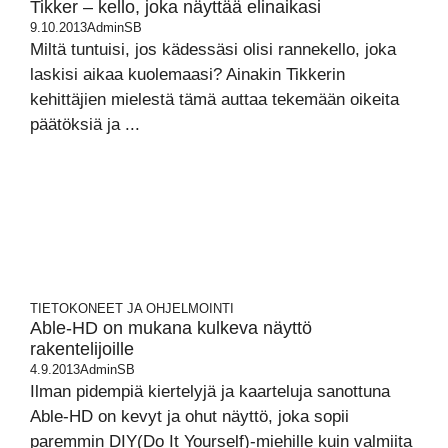
Tikker – kello, joka näyttää elinaikasi
9.10.2013
AdminSB
Miltä tuntuisi, jos kädessäsi olisi rannekello, joka
laskisi aikaa kuolemaasi? Ainakin Tikkerin
kehittäjien mielestä tämä auttaa tekemään oikeita
päätöksiä ja ...
TIETOKONEET JA OHJELMOINTI
Able-HD on mukana kulkeva näyttö
rakentelijoille
4.9.2013
AdminSB
Ilman pidempiä kiertelyjä ja kaarteluja sanottuna
Able-HD on kevyt ja ohut näyttö, joka sopii
paremmin DIY(Do It Yourself)-miehille kuin valmiita