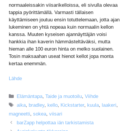
normaaleissakin viisarikelloissa, eli sivulla olevaa
tappia pyörittämällä. Varmasti tällaisen
käyttämiseen joutuu ensin totuttelemaan, jotta ajan
lukeminen on yhtä nopeaa kuin normaalin kellon
kanssa. Muuten kyseisen ajannäyttäjän voisi
hankkia ihan kaverin hämmästeltäväksi, mutta
hieman alle 100 euron hinta on melko suolainen.
Tosin maksaahan useat hienot kellot jopa monta
kertaa enemmän.
Lähde
Kategoriat
Elämäntapa
,
Taide ja muotoilu
,
Viihde
Avainsanat
aika
,
bradley
,
kello
,
Kickstarter
,
kuula
,
laakeri
,
magneetti
,
sokea
,
viisari
barZapp helpottaa iän tarkistamista