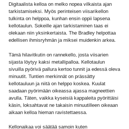
Digitaalista kelloa on melko nopea vilkaista ajan
tarkistamiseksi. Myös perinteisen viisarikellon
tulkinta on helppoa, kunhan ensin oppii lapsena
kellotaulun. Sokeille ajan tarkistaminen taas ei
olekaan niin yksinkertaista. The Bradley helpottaa
edellisen ihmisryhmän ja miksei muidenkin arkea.
Tämä hilavitkutin on rannekello, josta viisarien
sijasta löytyy kaksi metallipalloa. Kellotaulun
sivuilla pyörivä pallura kertoo tunnit ja edessä oleva
minuutit. Tuntien merkinnät on prässätty
kellotauluun ja niitä on helppo koskea. Kuulat
saadaan pyörimään oikeassa ajassa magneettien
avulla. Täten, vaikka kyseisiä kappaleita pyörittäisi
käsin, loksahtavat ne takaisin minuutilleen oikeaan
aikaan kelloa hieman ravistettaessa.
Kellonaikaa voi säätää samoin kuten