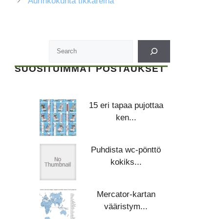
Aurinkokunta tikkareina
SUOSITUIMMAT POSTAUKSET
15 eri tapaa pujottaa
ken...
Puhdista wc-pönttö
kokiks...
Mercator-kartan
vääristym...