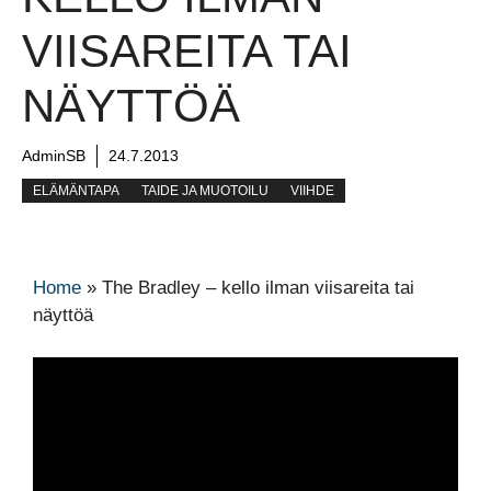
VIISAREITA TAI
NÄYTTÖÄ
AdminSB
24.7.2013
ELÄMÄNTAPA
TAIDE JA MUOTOILU
VIIHDE
Home
»
The Bradley – kello ilman viisareita tai
näyttöä