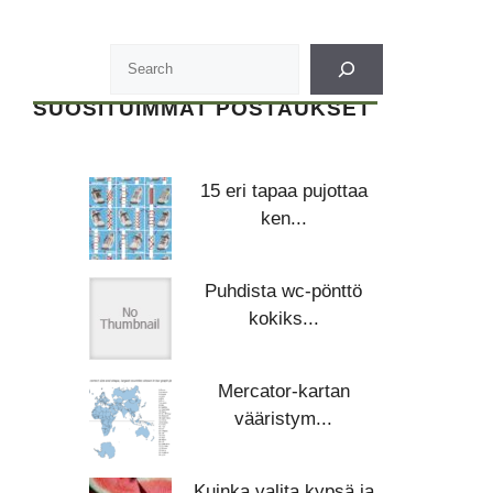
SUOSITUIMMAT POSTAUKSET
15 eri tapaa pujottaa
ken...
Puhdista wc-pönttö
kokiks...
Mercator-kartan
vääristym...
Kuinka valita kypsä ja