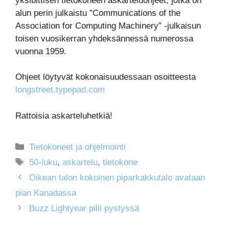
yksibittisen tietokoneen askarteluohjeet, jotka on
alun perin julkaistu ”Communications of the
Association for Computing Machinery” -julkaisun
toisen vuosikerran yhdeksännessä numerossa
vuonna 1959.
Ohjeet löytyvät kokonaisuudessaan osoitteesta
longstreet.typepad.com
Rattoisia askarteluhetkiä!
Kategoriat
Tietokoneet ja ohjelmointi
Avainsanat
50-luku
,
askartelu
,
tietokone
Oikean talon kokoinen piparkakkutalo avataan
pian Kanadassa
Buzz Lightyear pilli pystyssä