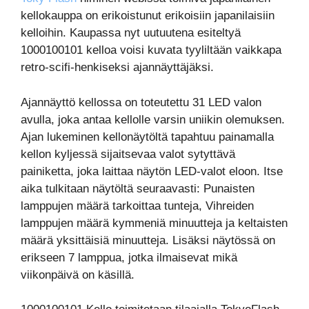
kellokauppa on erikoistunut erikoisiin japanilaisiin
kelloihin. Kaupassa nyt uutuutena esiteltyä
1000100101 kelloa voisi kuvata tyyliltään vaikkapa
retro-scifi-henkiseksi ajannäyttäjäksi.
Ajannäyttö kellossa on toteutettu 31 LED valon
avulla, joka antaa kellolle varsin uniikin olemuksen.
Ajan lukeminen kellonäytöltä tapahtuu painamalla
kellon kyljessä sijaitsevaa valot sytyttävä
painiketta, joka laittaa näytön LED-valot eloon. Itse
aika tulkitaan näytöltä seuraavasti: Punaisten
lamppujen määrä tarkoittaa tunteja, Vihreiden
lamppujen määrä kymmeniä minuutteja ja keltaisten
määrä yksittäisiä minuutteja. Lisäksi näytössä on
erikseen 7 lamppua, jotka ilmaisevat mikä
viikonpäivä on käsillä.