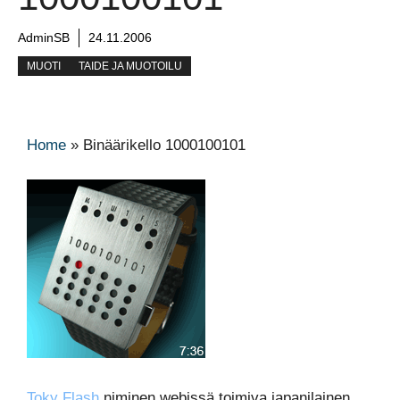
AdminSB
24.11.2006
MUOTI
TAIDE JA MUOTOILU
Home
»
Binäärikello 1000100101
Toky Flash
niminen webissä toimiva japanilainen