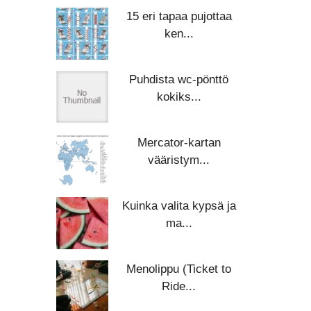
15 eri tapaa pujottaa
ken...
Puhdista wc-pönttö
kokiks...
Mercator-kartan
vääristym...
Kuinka valita kypsä ja
ma...
Menolippu (Ticket to
Ride...