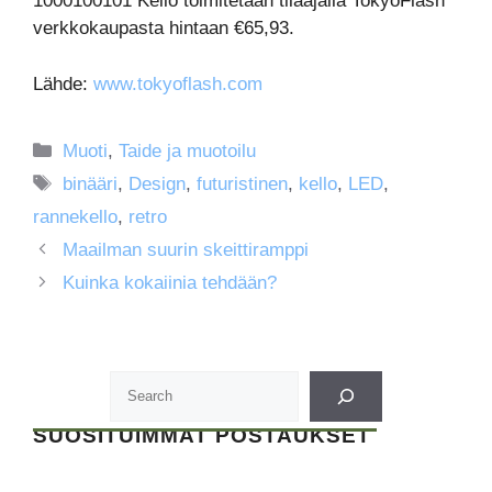
1000100101 Kello toimitetaan tilaajalla TokyoFlash
verkkokaupasta hintaan €65,93.
Lähde:
www.tokyoflash.com
Kategoriat
Muoti
,
Taide ja muotoilu
Avainsanat
binääri
,
Design
,
futuristinen
,
kello
,
LED
,
rannekello
,
retro
Maailman suurin skeittiramppi
Kuinka kokaiinia tehdään?
SUOSITUIMMAT POSTAUKSET