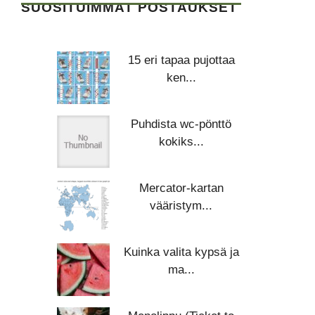
SUOSITUIMMAT POSTAUKSET
15 eri tapaa pujottaa
ken...
Puhdista wc-pönttö
kokiks...
Mercator-kartan
vääristym...
Kuinka valita kypsä ja
ma...