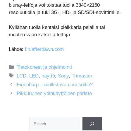
bluray-leffoja voi toistaa tuolla 3840×2160
resoluutiolla ja tuki 3G-, HD- ja SD/SDI-sovittimille.
Kyllähän tuolla kehtaisi pleikkaria pelailla tai
muuten vaan katsella leffoja.
Lähde:
fin.afterdawn.com
Kategoriat
Tietokoneet ja ohjelmointi
Avainsanat
LCD
,
LED
,
näyttö
,
Sony
,
Trimaster
Eigenharp – mullistava uusi soitin?
Pikkuruinen ydinkäyttöinen paristo