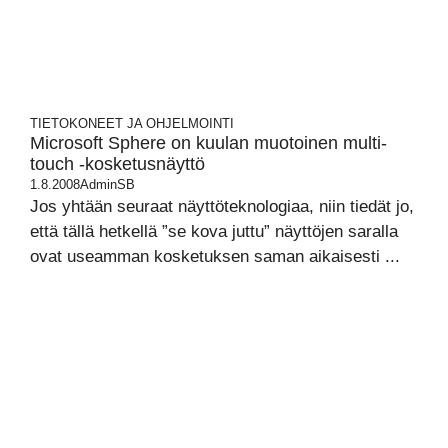
TIETOKONEET JA OHJELMOINTI
Microsoft Sphere on kuulan muotoinen multi-
touch -kosketusnäyttö
1.8.2008
AdminSB
Jos yhtään seuraat näyttöteknologiaa, niin tiedät jo,
että tällä hetkellä ”se kova juttu” näyttöjen saralla
ovat useamman kosketuksen saman aikaisesti ...