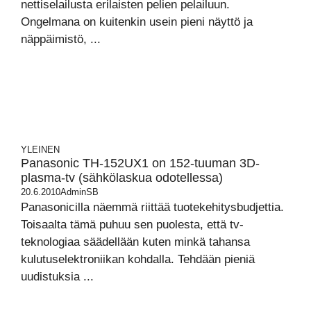
nettiselailusta erilaisten pelien pelailuun.
Ongelmana on kuitenkin usein pieni näyttö ja
näppäimistö, ...
YLEINEN
Panasonic TH-152UX1 on 152-tuuman 3D-
plasma-tv (sähkölaskua odotellessa)
20.6.2010
AdminSB
Panasonicilla näemmä riittää tuotekehitysbudjettia.
Toisaalta tämä puhuu sen puolesta, että tv-
teknologiaa säädellään kuten minkä tahansa
kulutuselektroniikan kohdalla. Tehdään pieniä
uudistuksia ...