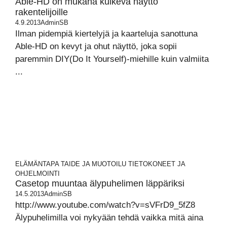
Able-HD on mukana kulkeva näyttö
rakentelijoille
4.9.2013
AdminSB
Ilman pidempiä kiertelyjä ja kaarteluja sanottuna
Able-HD on kevyt ja ohut näyttö, joka sopii
paremmin DIY(Do It Yourself)-miehille kuin valmiita
...
ELÄMÄNTAPA
TAIDE JA MUOTOILU
TIETOKONEET JA
OHJELMOINTI
Casetop muuntaa älypuhelimen läppäriksi
14.5.2013
AdminSB
http://www.youtube.com/watch?v=sVFrD9_5fZ8
Älypuhelimilla voi nykyään tehdä vaikka mitä aina