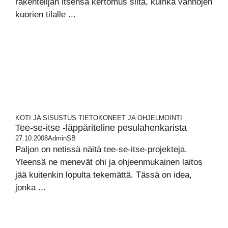
rakentelijan itsensä kertomus siitä, kuinka vanhojen
kuorien tilalle ...
KOTI JA SISUSTUS
TIETOKONEET JA OHJELMOINTI
Tee-se-itse -läppäriteline pesulahenkarista
27.10.2008
AdminSB
Paljon on netissä näitä tee-se-itse-projekteja.
Yleensä ne menevät ohi ja ohjeenmukainen laitos
jää kuitenkin lopulta tekemättä. Tässä on idea,
jonka ...