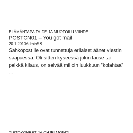
ELÄMÄNTAPA
TAIDE JA MUOTOILU
VIIHDE
POSTCN01 – You got mail
20.1.2010
AdminSB
Sähköpostille ovat tunnettuja erilaiset äänet viestin
saapuessa. Oli sitten kyseessä jokin lause tai
pelkkä kilaus, on selvää milloin luukkuun ”kolahtaa”
...
TIETOKONEET JA OHJELMOINTI