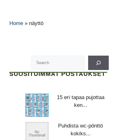
Home
»
näyttö
SUOSITUIMMAT POSTAUKSET
15 eri tapaa pujottaa
ken...
Puhdista wc-pönttö
kokiks...