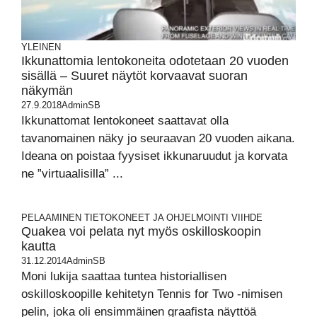
YLEINEN
Ikkunattomia lentokoneita odotetaan 20 vuoden
sisällä – Suuret näytöt korvaavat suoran
näkymän
27.9.2018
AdminSB
Ikkunattomat lentokoneet saattavat olla
tavanomainen näky jo seuraavan 20 vuoden aikana.
Ideana on poistaa fyysiset ikkunaruudut ja korvata
ne ”virtuaalisilla” ...
PELAAMINEN
TIETOKONEET JA OHJELMOINTI
VIIHDE
Quakea voi pelata nyt myös oskilloskoopin
kautta
31.12.2014
AdminSB
Moni lukija saattaa tuntea historiallisen
oskilloskoopille kehitetyn Tennis for Two -nimisen
pelin, joka oli ensimmäinen graafista näyttöä