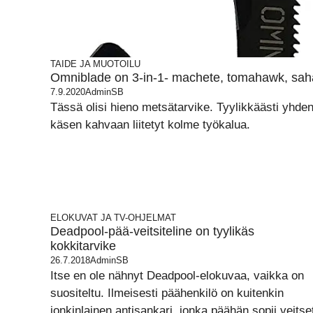
TAIDE JA MUOTOILU
Omniblade on 3-in-1- machete, tomahawk, sah
7.9.2020
AdminSB
Tässä olisi hieno metsätarvike. Tyylikkäästi yhde
käsen kahvaan liitetyt kolme työkalua.
ELOKUVAT JA TV-OHJELMAT
Deadpool-pää-veitsiteline on tyylikäs
kokkitarvike
26.7.2018
AdminSB
Itse en ole nähnyt Deadpool-elokuvaa, vaikka on
suositeltu. Ilmeisesti päähenkilö on kuitenkin
jonkinlainen antisankari, jonka päähän sopii veitse