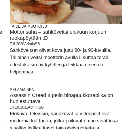
TAIDE JA MUOTOILU
a
Mottorisaha – sähköveitsi elokuun korjuun
ruokapöytään :D
n
7.8.2020
AdminSB
Sähköveitset olivat kova juttu 80- ja 90-luvuilla.
Tällainen veitsi moottorin avulla liikuttaa terää
edestakaisin nytkytellen ja leikkaaminen on
helpompaa.
PELAAMINEN
Assassin Creed II pelin hihapuukkoreplika on
huolestuttava
14.10.2011
AdminSB
Elokuva, televisio, sarjakuvat ja videopelit ovat
modernia kulttuuria, jotka poikivat oman sisätönsä
t.
sisällön lisäksi kasoittain oheistuotteita ja