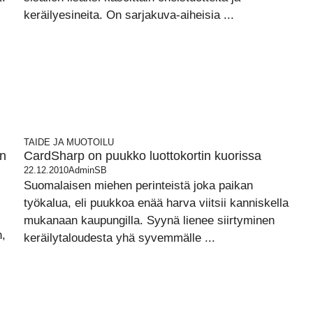
keräilyesineita. On sarjakuva-aiheisia ...
TAIDE JA MUOTOILU
on
CardSharp on puukko luottokortin kuorissa
22.12.2010
AdminSB
Suomalaisen miehen perinteistä joka paikan
työkalua, eli puukkoa enää harva viitsii kanniskella
mukanaan kaupungilla. Syynä lienee siirtyminen
n,
keräilytaloudesta yhä syvemmälle ...