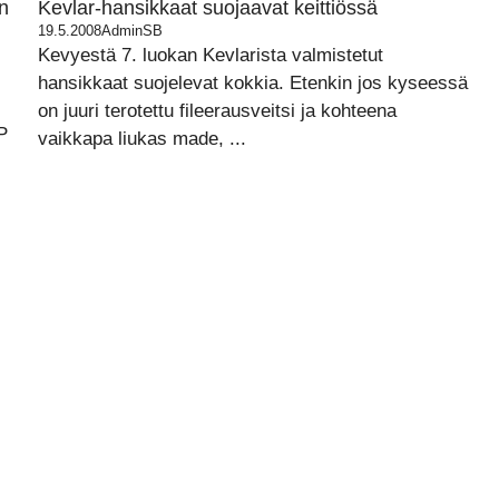
un
Kevlar-hansikkaat suojaavat keittiössä
19.5.2008
AdminSB
Kevyestä 7. luokan Kevlarista valmistetut
hansikkaat suojelevat kokkia. Etenkin jos kyseessä
on juuri terotettu fileerausveitsi ja kohteena
P
vaikkapa liukas made, ...