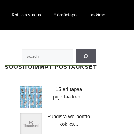
Koti ja sisustus
Elämäntapa
Laskimet
SUOSITUIMMAT POSTAUKSET
15 eri tapaa
pujottaa ken...
Puhdista wc-pönttö
kokiks...