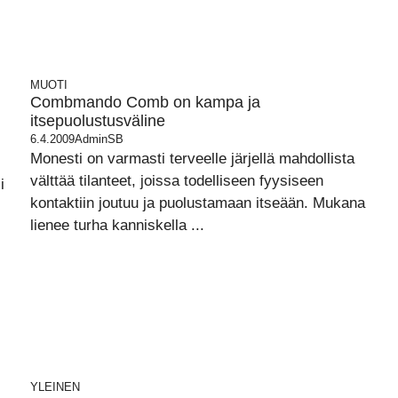
MUOTI
Combmando Comb on kampa ja
itsepuolustusväline
6.4.2009
AdminSB
Monesti on varmasti terveelle järjellä mahdollista
välttää tilanteet, joissa todelliseen fyysiseen
i
kontaktiin joutuu ja puolustamaan itseään. Mukana
lienee turha kanniskella ...
YLEINEN