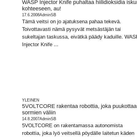
WASP Injector Knife puhaltaa hiilidioksidia isk
kohteeseen, au!
17.6.2008
AdminSB
Tämä veitsi on jo ajatuksena pahaa tekevä.
Toivottavasti nämä pysyvät metsästäjän tai
sukeltajan taskussa, eivätkä päädy kaduille. WAS
Injector Knife ...
YLEINEN
5VOLTCORE rakentaa robottia, joka puukottaa
sormien väliin
14.8.2007
AdminSB
5VOLTCORE on rakentamassa autonomista
robottia, joka lyö veitsellä pöydälle laitetun käden