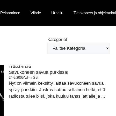
Pelaaminen
Viihde
Urheilu
Tietokoneet ja ohjelmointi
Kategoriat
ELÄMÄNTAPA
Savukoneen savua purkissa!
24.6.2009
AdminSB
Nyt on viimein keksitty laittaa savukoneen savua
spray-purkkiin. Joskus sattuu sellainen hetki, että
radiosta tulee biisi, joka kuuluu tanssilattialle ja ...