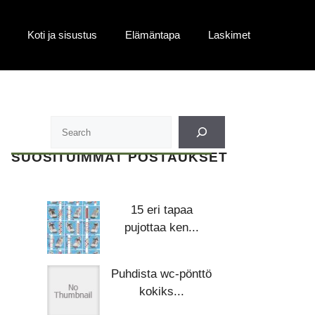
Koti ja sisustus
Elämäntapa
Laskimet
SUOSITUIMMAT POSTAUKSET
15 eri tapaa
pujottaa ken...
Puhdista wc-pönttö
kokiks...