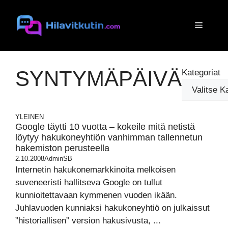
Siirry
sisältöön
Valikko
SYNTYMÄPÄIVÄ
Kategoriat
YLEINEN
Google täytti 10 vuotta – kokeile mitä netistä
löytyy hakukoneyhtiön vanhimman tallennetun
hakemiston perusteella
2.10.2008
AdminSB
Internetin hakukonemarkkinoita melkoisen
suveneeristi hallitseva Google on tullut
kunnioitettavaan kymmenen vuoden ikään.
Juhlavuoden kunniaksi hakukoneyhtiö on julkaissut
”historiallisen” version hakusivusta, ...