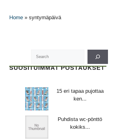
Home
»
syntymäpäivä
SUOSITUIMMAT POSTAUKSET
15 eri tapaa pujottaa
ken...
Puhdista wc-pönttö
kokiks...