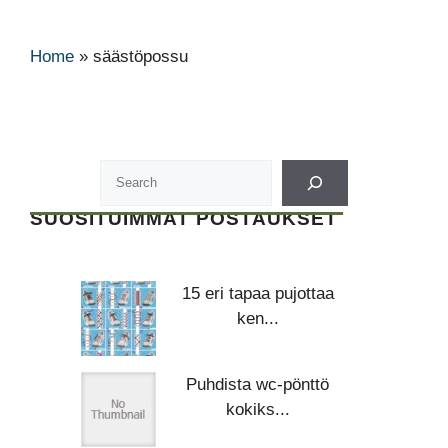
Home
»
säästöpossu
SUOSITUIMMAT POSTAUKSET
15 eri tapaa pujottaa
ken...
Puhdista wc-pönttö
kokiks...