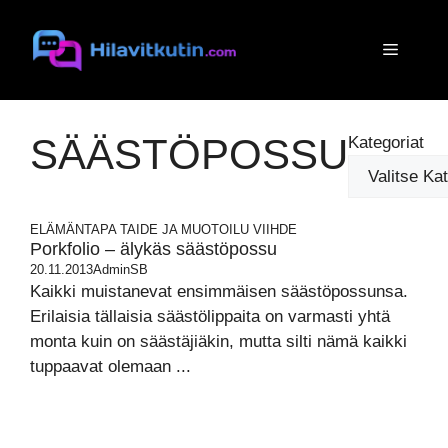
Siirry
sisältöön
Valikko
SÄÄSTÖPOSSU
Kategoriat
ELÄMÄNTAPA
TAIDE JA MUOTOILU
VIIHDE
Porkfolio – älykäs säästöpossu
20.11.2013
AdminSB
Kaikki muistanevat ensimmäisen säästöpossunsa.
Erilaisia tällaisia säästölippaita on varmasti yhtä
monta kuin on säästäjiäkin, mutta silti nämä kaikki
tuppaavat olemaan ...