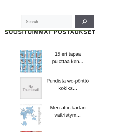
SUOSITUIMMAT POSTAUKSET
15 eri tapaa
pujottaa ken...
Puhdista wc-pönttö
kokiks...
Mercator-kartan
vääristym...