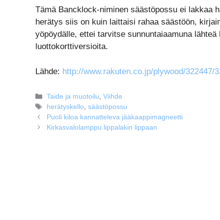
Tämä Bancklock-niminen säästöpossu ei lakkaa häl
herätys siis on kuin laittaisi rahaa säästöön, kirja
yöpöydälle, ettei tarvitse sunnuntaiaamuna lähte
luottokorttiversioita.
Lähde:
http://www.rakuten.co.jp/plywood/322447/
Kategoriat
Taide ja muotoilu
,
Viihde
Avainsanat
herätyskello
,
säästöpossu
Puoli kiloa kannatteleva jääkaappimagneetti
Kirkasvalolamppu lippalakin lippaan