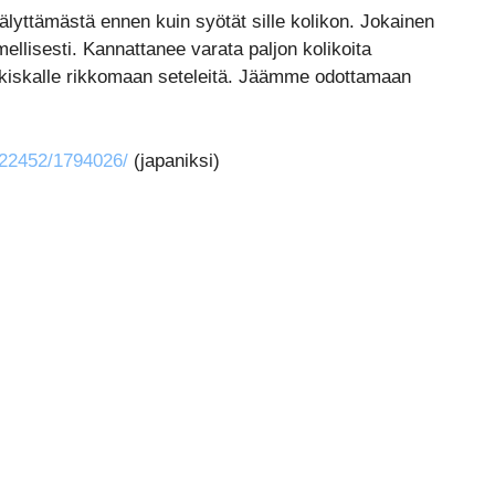
yttämästä ennen kuin syötät sille kolikon. Jokainen
imellisesti. Kannattanee varata paljon kolikoita
ä kiskalle rikkomaan seteleitä. Jäämme odottamaan
322452/1794026/
(japaniksi)