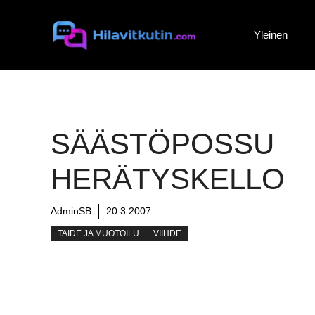
Siirry
sisältöön
Yleinen
SÄÄSTÖPOSSU
HERÄTYSKELLO
AdminSB
20.3.2007
TAIDE JA MUOTOILU
VIIHDE