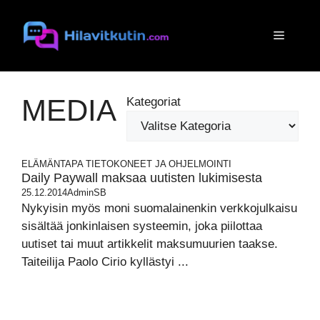
Siirry
sisältöön
Valikko
MEDIA
Kategoriat
ELÄMÄNTAPA
TIETOKONEET JA OHJELMOINTI
Daily Paywall maksaa uutisten lukimisesta
25.12.2014
AdminSB
Nykyisin myös moni suomalainenkin verkkojulkaisu
sisältää jonkinlaisen systeemin, joka piilottaa
uutiset tai muut artikkelit maksumuurien taakse.
Taiteilija Paolo Cirio kyllästyi ...