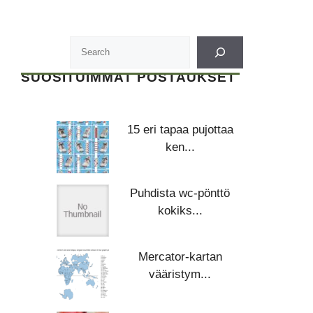
SUOSITUIMMAT POSTAUKSET
15 eri tapaa pujottaa
ken...
Puhdista wc-pönttö
kokiks...
Mercator-kartan
vääristym...