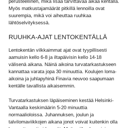
perusteellinen, mikä lisää tarvittavaa aikaa kentällä.
Myös matkustajamäärät pitkillä lennoilla ovat
suurempia, mikä voi aiheuttaa ruuhkaa
lähtöselvityksessä.
RUUHKA-AJAT LENTOKENTÄLLÄ
Lentokentän vilkkaimmat ajat ovat tyypillisesti
aamuisin kello 6-8 ja iltapäivisin kello 14-18
välisenä aikana. Näinä aikoina turvatarkastukseen
kannattaa varata jopa 30 minuuttia. Koulujen loma-
aikoina ja juhlapyhinä Finavia neuvoo saapumaan
kentälle tavallista aikaisemmin.
Turvatarkastuksen läpäiseminen kestää Helsinki-
Vantaalla keskimäärin 5-20 minuuttia
normaalioloissa. Juhannuksen, joulun ja
talvilomaviikkojen aikana jonot voivat kuitenkin olla