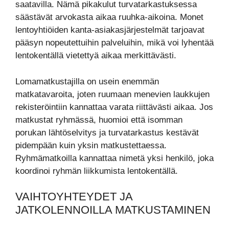
saatavilla. Nämä pikakulut turvatarkastuksessa
säästävät arvokasta aikaa ruuhka-aikoina. Monet
lentoyhtiöiden kanta-asiakasjärjestelmät tarjoavat
pääsyn nopeutettuihin palveluihin, mikä voi lyhentää
lentokentällä vietettyä aikaa merkittävästi.
Lomamatkustajilla on usein enemmän
matkatavaroita, joten ruumaan menevien laukkujen
rekisteröintiin kannattaa varata riittävästi aikaa. Jos
matkustat ryhmässä, huomioi että isomman
porukan lähtöselvitys ja turvatarkastus kestävät
pidempään kuin yksin matkustettaessa.
Ryhmämatkoilla kannattaa nimetä yksi henkilö, joka
koordinoi ryhmän liikkumista lentokentällä.
VAIHTOYHTEYDET JA
JATKOLENNOILLA MATKUSTAMINEN