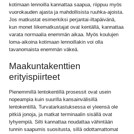
kotimaan lennoilla kannattaa saapua, riippuu myös
vuorokauden ajasta ja mahdollisista ruuhka-ajoista.
Jos matkustat esimerkiksi perjantai-iltapäivänä,
kun monet liikematkustajat ovat kentällä, kannattaa
varata normaalia enemmän aikaa. Myös koulujen
loma-aikoina kotimaan lennoillakin voi olla
tavanomaista enemmän väkeä.
Maakuntakenttien
erityispiirteet
Pienemmillä lentokentillä prosessit ovat usein
nopeampia kuin suurilla kansainvälisillä
lentokentillä. Turvatarkastuksessa ei yleensä ole
pitkiä jonoja, ja matkat terminaalin sisällä ovat
lyhyempiä. Silti kannattaa noudattaa vähintään
tunnin saapumis suositusta, sillä odottamattomat