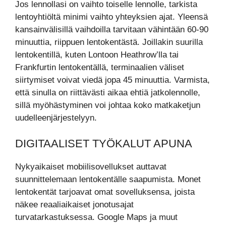
Jos lennollasi on vaihto toiselle lennolle, tarkista
lentoyhtiöltä minimi vaihto yhteyksien ajat. Yleensä
kansainvälisillä vaihdoilla tarvitaan vähintään 60-90
minuuttia, riippuen lentokentästä. Joillakin suurilla
lentokentillä, kuten Lontoon Heathrow’lla tai
Frankfurtin lentokentällä, terminaalien väliset
siirtymiset voivat viedä jopa 45 minuuttia. Varmista,
että sinulla on riittävästi aikaa ehtiä jatkolennolle,
sillä myöhästyminen voi johtaa koko matkaketjun
uudelleenjärjestelyyn.
DIGITAALISET TYÖKALUT APUNA
Nykyaikaiset mobiilisovellukset auttavat
suunnittelemaan lentokentälle saapumista. Monet
lentokentät tarjoavat omat sovelluksensa, joista
näkee reaaliaikaiset jonotusajat
turvatarkastuksessa. Google Maps ja muut