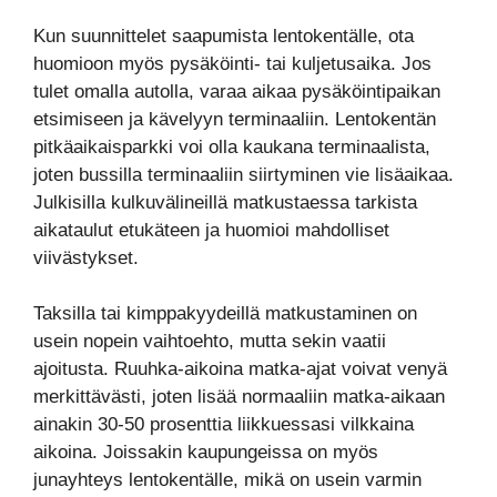
Kun suunnittelet saapumista lentokentälle, ota
huomioon myös pysäköinti- tai kuljetusaika. Jos
tulet omalla autolla, varaa aikaa pysäköintipaikan
etsimiseen ja kävelyyn terminaaliin. Lentokentän
pitkäaikaisparkki voi olla kaukana terminaalista,
joten bussilla terminaaliin siirtyminen vie lisäaikaa.
Julkisilla kulkuvälineillä matkustaessa tarkista
aikataulut etukäteen ja huomioi mahdolliset
viivästykset.
Taksilla tai kimppakyydeillä matkustaminen on
usein nopein vaihtoehto, mutta sekin vaatii
ajoitusta. Ruuhka-aikoina matka-ajat voivat venyä
merkittävästi, joten lisää normaaliin matka-aikaan
ainakin 30-50 prosenttia liikkuessasi vilkkaina
aikoina. Joissakin kaupungeissa on myös
junayhteys lentokentälle, mikä on usein varmin