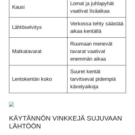
Lomat ja juhlapyhät
Kausi
vaativat lisäaikaa
Verkossa tehty säästää
Lähtöselvitys
aikaa kentällä
Ruumaan menevät
Matkatavarat
tavarat vaativat
enemmän aikaa
Suuret kentät
Lentokentän koko
tarvitsevat pidempiä
kävelyaikoja
KÄYTÄNNÖN VINKKEJÄ SUJUVAAN
LÄHTÖÖN