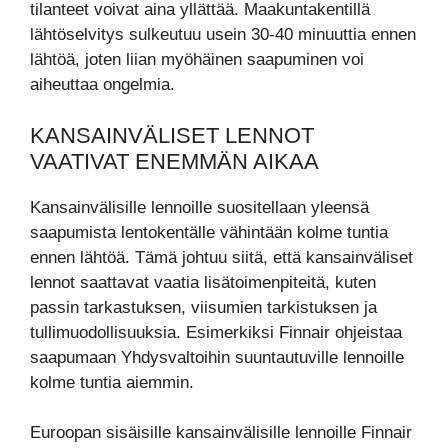
tilanteet voivat aina yllättää. Maakuntakentillä
lähtöselvitys sulkeutuu usein 30-40 minuuttia ennen
lähtöä, joten liian myöhäinen saapuminen voi
aiheuttaa ongelmia.
KANSAINVÄLISET LENNOT
VAATIVAT ENEMMÄN AIKAA
Kansainvälisille lennoille suositellaan yleensä
saapumista lentokentälle vähintään kolme tuntia
ennen lähtöä. Tämä johtuu siitä, että kansainväliset
lennot saattavat vaatia lisätoimenpiteitä, kuten
passin tarkastuksen, viisumien tarkistuksen ja
tullimuodollisuuksia. Esimerkiksi Finnair ohjeistaa
saapumaan Yhdysvaltoihin suuntautuville lennoille
kolme tuntia aiemmin.
Euroopan sisäisille kansainvälisille lennoille Finnair