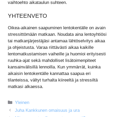
vaihtoehto aikataulun suhteen.
YHTEENVETO
Oikea-aikainen saapuminen lentokentälle on avain
stressittömään matkaan. Noudata aina lentoyhtiösi
tai matkanjärjestäjäsi antamaa lähtöselvitys aikaa
ja ohjeistusta. Varaa riittävästi aikaa kaikille
lentomatkustamisen vaiheille ja huomioi erityisesti
ruuhka-ajat sekä mahdolliset lisätoimenpiteet
kansainvälisillä lennoilla. Kun ymmärrät, kuinka
aikaisin lentokentälle kannattaa saapua eri
tilanteissa, vältyt turhalta kiireeltä ja stressiltä
matkasi alkaessa.
Kategoriat
Yleinen
Juha Kankkunen omaisuus ja ura