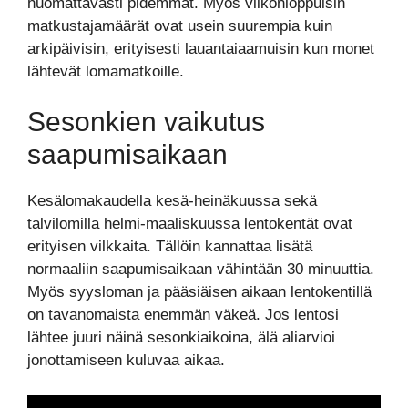
huomattavasti pidemmät. Myös viikonloppuisin
matkustajamäärät ovat usein suurempia kuin
arkipäivisin, erityisesti lauantaiaamuisin kun monet
lähtevät lomamatkoille.
Sesonkien vaikutus
saapumisaikaan
Kesälomakaudella kesä-heinäkuussa sekä
talvilomilla helmi-maaliskuussa lentokentät ovat
erityisen vilkkaita. Tällöin kannattaa lisätä
normaaliin saapumisaikaan vähintään 30 minuuttia.
Myös syysloman ja pääsiäisen aikaan lentokentillä
on tavanomaista enemmän väkeä. Jos lentosi
lähtee juuri näinä sesonkiaikoina, älä aliarvioi
jonottamiseen kuluvaa aikaa.