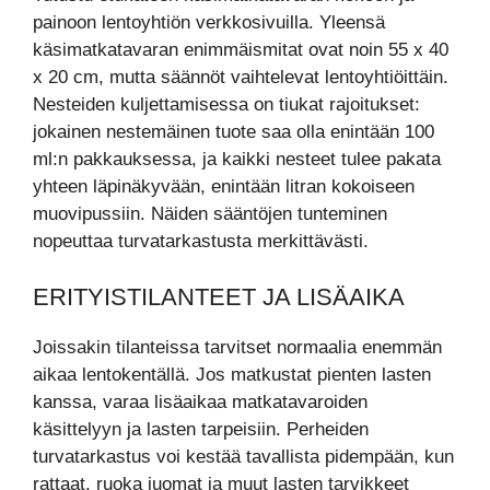
painoon lentoyhtiön verkkosivuilla. Yleensä
käsimatkatavaran enimmäismitat ovat noin 55 x 40
x 20 cm, mutta säännöt vaihtelevat lentoyhtiöittäin.
Nesteiden kuljettamisessa on tiukat rajoitukset:
jokainen nestemäinen tuote saa olla enintään 100
ml:n pakkauksessa, ja kaikki nesteet tulee pakata
yhteen läpinäkyvään, enintään litran kokoiseen
muovipussiin. Näiden sääntöjen tunteminen
nopeuttaa turvatarkastusta merkittävästi.
ERITYISTILANTEET JA LISÄAIKA
Joissakin tilanteissa tarvitset normaalia enemmän
aikaa lentokentällä. Jos matkustat pienten lasten
kanssa, varaa lisäaikaa matkatavaroiden
käsittelyyn ja lasten tarpeisiin. Perheiden
turvatarkastus voi kestää tavallista pidempään, kun
rattaat, ruoka juomat ja muut lasten tarvikkeet