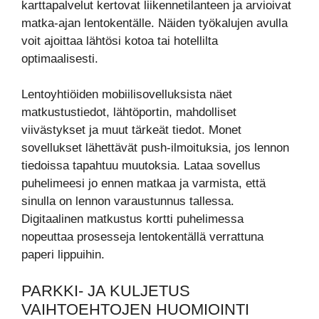
karttapalvelut kertovat liikennetilanteen ja arvioivat
matka-ajan lentokentälle. Näiden työkalujen avulla
voit ajoittaa lähtösi kotoa tai hotellilta
optimaalisesti.
Lentoyhtiöiden mobiilisovelluksista näet
matkustustiedot, lähtöportin, mahdolliset
viivästykset ja muut tärkeät tiedot. Monet
sovellukset lähettävät push-ilmoituksia, jos lennon
tiedoissa tapahtuu muutoksia. Lataa sovellus
puhelimeesi jo ennen matkaa ja varmista, että
sinulla on lennon varaustunnus tallessa.
Digitaalinen matkustus kortti puhelimessa
nopeuttaa prosesseja lentokentällä verrattuna
paperi lippuihin.
PARKKI- JA KULJETUS
VAIHTOEHTOJEN HUOMIOINTI