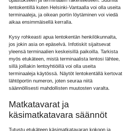
opastukseen ja terminaalin rakenteeseen. Suurilla
lentokentillä kuten Helsinki-Vantaalla voi olla useita
terminaaleja, ja oikean portin löytäminen voi viedä
aikaa ensimmäisellä kerralla.
Kysy rohkeasti apua lentokentän henkilökunnalta,
jos jokin asia on epäselvä. Infotiskit sijaitsevat
yleensä terminaalien keskeisillä paikoilla. Tarkista
myös etukäteen, mistä terminaalista lentosi lähtee,
sillä joillakin lentoyhtiöillä voi olla useita
terminaaleja käytössä. Näytöt lentokentällä kertovat
lähtöportin numeron, joten seuraa niitä
säännöllisesti mahdollisten muutosten varalta.
Matkatavarat ja
käsimatkatavara säännöt
Tutustu etukäteen käsimatkatavaran kokoon ja