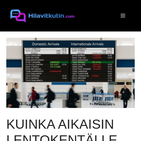
Siirry
sisältöön
Valikko
KUINKA AIKAISIN
LENTOKENTÄLLE