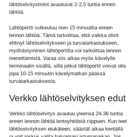
lähtöselvitystiskit avautuvat 2-2,5 tuntia ennen
lähtöä.
Lähtöportti sulkeutuu noin 15 minuuttia ennen
lennon lähtöä. Tämä tarkoittaa, että vaikka olisit
ehtinyt lähtöselvitykseen ja turvatarkastukseen,
myöhästyminen lähtöportilta voi tarkoittaa lennon
menettämistä. Varaa siis aikaa myös kävelylle
terminaalin sisällä, sillä jotkut lähtöportit voivat olla
jopa 10-15 minuutin kävelymatkan päässä
turvatarkastuksesta.
Verkko lähtöselvityksen edut
Verkko lähtöselvitys avautuu yleensä 24-36 tuntia
ennen lennon lähtöä lentoyhtiöstä riippuen. Kun teet
lähtöselvityksen etukäteen, säästät aikaa kentällä
ja voit joskus valita haluamasi istumapaikan. Jos