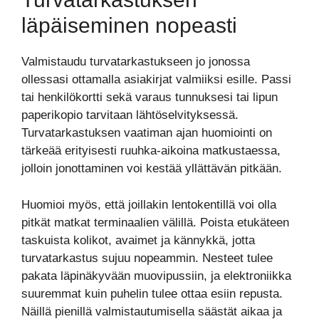
läpäiseminen nopeasti
Valmistaudu turvatarkastukseen jo jonossa
ollessasi ottamalla asiakirjat valmiiksi esille. Passi
tai henkilökortti sekä varaus tunnuksesi tai lipun
paperikopio tarvitaan lähtöselvityksessä.
Turvatarkastuksen vaatiman ajan huomiointi on
tärkeää erityisesti ruuhka-aikoina matkustaessa,
jolloin jonottaminen voi kestää yllättävän pitkään.
Huomioi myös, että joillakin lentokentillä voi olla
pitkät matkat terminaalien välillä. Poista etukäteen
taskuista kolikot, avaimet ja kännykkä, jotta
turvatarkastus sujuu nopeammin. Nesteet tulee
pakata läpinäkyvään muovipussiin, ja elektroniikka
suuremmat kuin puhelin tulee ottaa esiin repusta.
Näillä pienillä valmistautumisella säästät aikaa ja