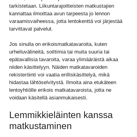
tarkistetaan. Liikuntarajoitteisten matkustajien
kannattaa ilmoittaa avun tarpeesta jo lennon
varaamisvaiheessa, jotta lentokenttä voi järjestää
tarvittavat palvelut.
Jos sinulla on erikoismatkatavaroita, kuten
urheiluvälineitä, soittimia tai muita suuria tai
epätavallisia tavaroita, varaa ylimääräistä aikaa
niiden käsittelyyn. Näiden matkatavaroiden
rekisteröinti voi vaatia erilliskäsittelyä, mikä
hidastaa lähtöselvitystä. Ilmoita aina etukäteen
lentoyhtiölle erikois matkatavaroista, jotta ne
voidaan käsitellä asianmukaisesti.
Lemmikkieläinten kanssa
matkustaminen