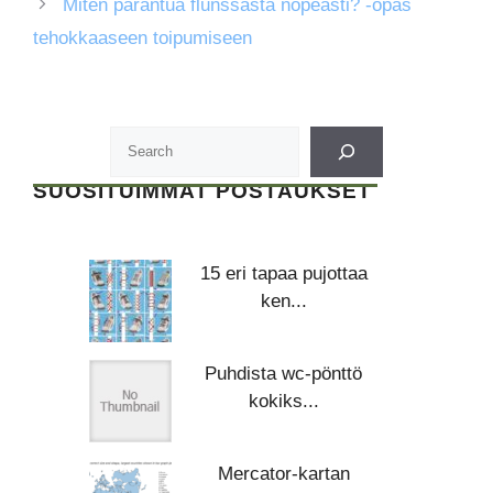
Miten parantua flunssasta nopeasti? -opas
tehokkaaseen toipumiseen
SUOSITUIMMAT POSTAUKSET
15 eri tapaa pujottaa
ken...
Puhdista wc-pönttö
kokiks...
Mercator-kartan