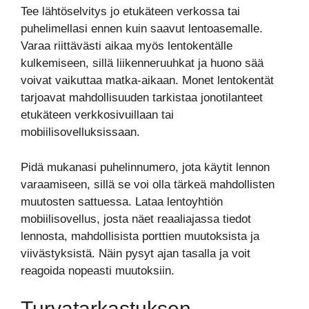
Tee lähtöselvitys jo etukäteen verkossa tai
puhelimellasi ennen kuin saavut lentoasemalle.
Varaa riittävästi aikaa myös lentokentälle
kulkemiseen, sillä liikenneruuhkat ja huono sää
voivat vaikuttaa matka-aikaan. Monet lentokentät
tarjoavat mahdollisuuden tarkistaa jonotilanteet
etukäteen verkkosivuillaan tai
mobiilisovelluksissaan.
Pidä mukanasi puhelinnumero, jota käytit lennon
varaamiseen, sillä se voi olla tärkeä mahdollisten
muutosten sattuessa. Lataa lentoyhtiön
mobiilisovellus, josta näet reaaliajassa tiedot
lennosta, mahdollisista porttien muutoksista ja
viivästyksistä. Näin pysyt ajan tasalla ja voit
reagoida nopeasti muutoksiin.
Turvatarkastuksen