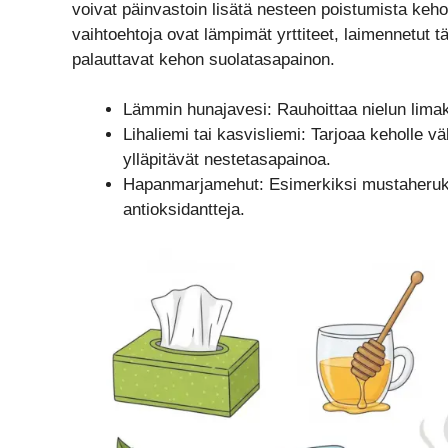
voivat päinvastoin lisätä nesteen poistumista kehos
vaihtoehtoja ovat lämpimät yrttiteet, laimennetut 
palauttavat kehon suolatasapainon.
Lämmin hunajavesi: Rauhoittaa nielun limakal
Lihaliemi tai kasvisliemi: Tarjoaa keholle v
ylläpitävät nestetasapainoa.
Hapanmarjamehut: Esimerkiksi mustaherukk
antioksidantteja.