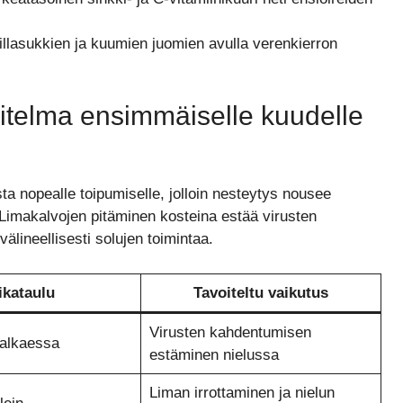
llasukkien ja kuumien juomien avulla verenkierron
itelma ensimmäiselle kuudelle
 nopealle toipumiselle, jolloin nesteytys nousee
imakalvojen pitäminen kosteina estää virusten
älineellisesti solujen toimintaa.
ikataulu
Tavoiteltu vaikutus
Virusten kahdentumisen
 alkaessa
estäminen nielussa
Liman irrottaminen ja nielun