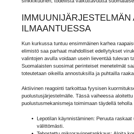
sinkkikuurien, todellista vaikuttavuutta suomalais
IMMUUNIJÄRJESTELMÄN A
ILMAANTUESSA
Kun kurkussa tuntuu ensimmäinen karhea raapaisu ta
elimistö saa parhaat mahdolliset edellytykset vir
valintojen avulla voidaan usein lieventää tulevan ta
Suomalaisten suosimat perinteiset menetelmät saa
toteutetaan oikeilla annostuksilla ja puhtailla raaka
Aktiivinen reagointi tarkoittaa fyysisen kuormituks
puolustusjärjestelmälle. Tässä vaiheessa aloitett
puolustusmekanismeja toimimaan täydellä teholla h
Lepotilan käynnistäminen: Peruuta raskaat ur
välittömästi.
Tehostettu mikroravinnetankkaus: Aloita kor