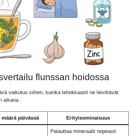
vertailu flunssan hoidossa
vä vaikutus siihen, kuinka tehokkaasti ne lievittävät
n aikana.
u määrä päivässä
Erityisominaisuus
Palauttaa mineraalit nopeasti