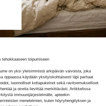
as tehokkaaseen toipumiseen
ume on yksi yleisimmistä arkipäivän vaivoista, joka
ssa oppaassa käydään yksityiskohtaisesti läpi parhaat
 hoidot, luonnolliset kotiapukeinot sekä ravitsemukselliset
entää ja oireita lievittää merkittävästi. Artikkelissa
erkitystä immuunijärjestelmälle, apteekin
erinteisten menetelmien, kuten höyryhengityksen ja