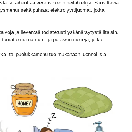
ta tai aiheuttaa verensokerin heilahteluja. Suosittavia
täysmehut sekä puhtaat elektrolyyttijuomat, jotka
voja ja lieventää todistetusti yskänärsytystä iltaisin.
älttämättömiä natrium- ja potassiumioneja, jotka
a- tai puolukkamehu tuo mukanaan luonnollisia