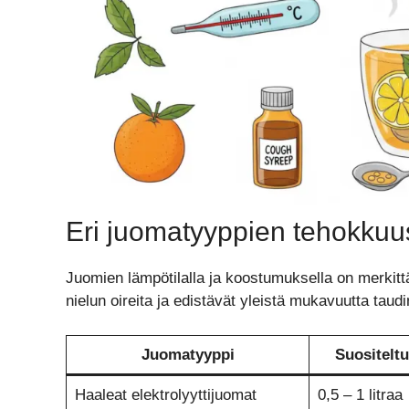
Eri juomatyyppien tehokkuus
Juomien lämpötilalla ja koostumuksella on merkittä
nielun oireita ja edistävät yleistä mukavuutta taudi
Juomatyyppi
Suositelt
Haaleat elektrolyyttijuomat
0,5 – 1 litraa