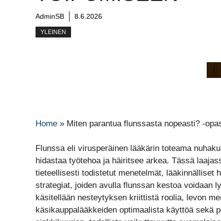
AdminSB
8.6.2026
YLEINEN
Home
»
Miten parantua flunssasta nopeasti? -op
Flunssa eli virusperäinen lääkärin toteama nuhaku
hidastaa työtehoa ja häiritsee arkea. Tässä laaja
tieteellisesti todistetut menetelmät, lääkinnälliset
strategiat, joiden avulla flunssan kestoa voidaan lyh
käsitellään nesteytyksen kriittistä roolia, levon m
käsikauppalääkkeiden optimaalista käyttöä sekä p