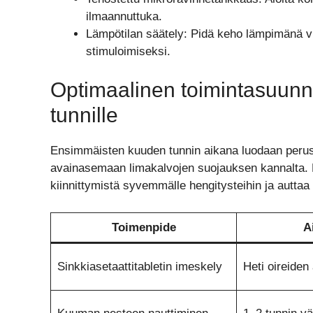
ilmaannuttuka.
Lämpötilan säätely: Pidä keho lämpimänä vi
stimuloimiseksi.
Optimaalinen toimintasuunn
tunnille
Ensimmäisten kuuden tunnin aikana luodaan perusta
avainasemaan limakalvojen suojauksen kannalta. L
kiinnittymistä syvemmälle hengitysteihin ja auttaa v
Toimenpide
A
Sinkkiasetaattitabletin imeskely
Heti oireiden