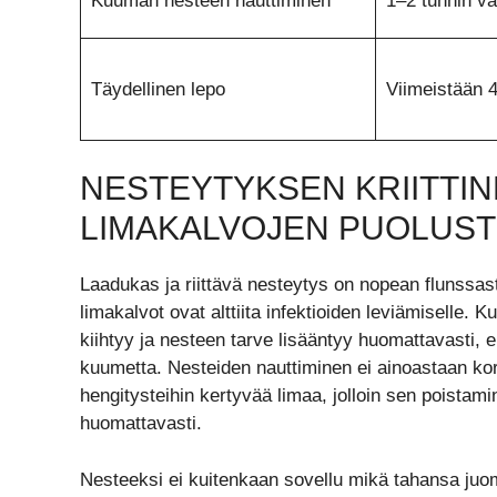
Kuuman nesteen nauttiminen
1–2 tunnin vä
Täydellinen lepo
Viimeistään 4
NESTEYTYKSEN KRIITTI
LIMAKALVOJEN PUOLUS
Laadukas ja riittävä nesteytys on nopean flunssas
limakalvot ovat alttiita infektioiden leviämiselle. 
kiihtyy ja nesteen tarve lisääntyy huomattavasti, e
kuumetta. Nesteiden nauttiminen ei ainoastaan k
hengitysteihin kertyvää limaa, jolloin sen poistami
huomattavasti.
Nesteeksi ei kuitenkaan sovellu mikä tahansa juoma, 