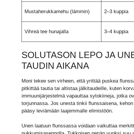
Mustaherukkamehu (lämmin)
2–3 kuppia
Vihreä tee hunajalla
3–4 kuppia
SOLUTASON LEPO JA UN
TAUDIN AIKANA
Moni tekee sen virheen, että yrittää puskea fluns
pitkittää tautia tai altistaa jälkitaudeille, kuten k
immuunijärjestelmä vapauttaa sytokiineja, jotka ova
torjunnassa. Jos unesta tinkii flunssaisena, keho
pääsy leviämään laajemmalle elimistöön.
Unen laatuun flunssassa voidaan vaikuttaa merkitt
nukkumisasennolla. Tukkoisen nenän vuoksi suu a