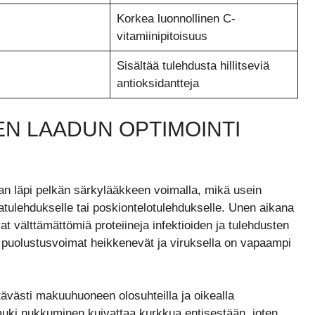
Korkea luonnollinen C-
vitamiinipitoisuus
Sisältää tulehdusta hillitseviä
antioksidantteja
EN LAADUN OPTIMOINTI
san läpi pelkän särkylääkkeen voimalla, mikä usein
orvatulehdukselle tai poskiontelotulehdukselle. Unen aikana
t välttämättömiä proteiineja infektioiden ja tulehdusten
n puolustusvoimat heikkenevät ja viruksella on vapaampi
ävästi makuuhuoneen olosuhteilla ja oikealla
uki nukkuminen kuivattaa kurkkua entisestään, joten