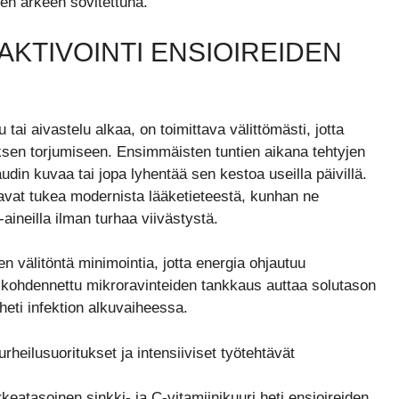
een arkeen sovitettuna.
KTIVOINTI ENSIOIREIDEN
i aivastelu alkaa, on toimittava välittömästi, jotta
uksen torjumiseen. Ensimmäisten tuntien aikana tehtyjen
udin kuvaa tai jopa lyhentää sen kestoa useilla päivillä.
vat tukea modernista lääketieteestä, kunhan ne
-aineilla ilman turhaa viivästystä.
en välitöntä minimointia, jotta energia ohjautuu
u kohdennettu mikroravinteiden tankkaus auttaa solutason
eti infektion alkuvaiheessa.
heilusuoritukset ja intensiiviset työtehtävät
keatasoinen sinkki- ja C-vitamiinikuuri heti ensioireiden