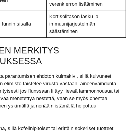
lein
verenkierron lisääminen
Kortisolitason lasku ja
 tunnin sisällä
immuunijärjestelmän
säästäminen
NEN MERKITYS
TUKSESSA
ta parantumisen ehdoton kulmakivi, sillä kuivuneet
Kun elimistö taistelee virusta vastaan, aineenvaihdunta
rityisesti jos flunssaan liittyy lievää lämmönnousua tai
orvaa menetettyä nestettä, vaan se myös ohentaa
nen yskimällä ja nenää niistämällä helpottuu
sillä kofeiinipitoiset tai erittäin sokeriset tuotteet