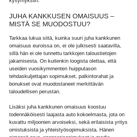
kysymyksiin.
JUHA KANKKUSEN OMAISUUS –
MISTÄ SE MUODOSTUU?
Tarkkaa lukua siitä, kuinka suuri juha kankkunen
omaisuus euroissa on, ei ole julkisesti saatavilla,
sillä hän ei ole tunnettu tarkkojen taloustietojen
jakamisesta. On kuitenkin loogista olettaa, että
useiden vuosikymmenten huipputason
tehdaskuljettajan sopimukset, palkintorahat ja
bonukset ovat muodostaneet merkittävän
taloudellisen perustan.
Lisäksi juha kankkunen omaisuus koostuu
todennäköisesti laajasta auto kokoelmasta, jota on
kuvattu miljoonien arvoiseksi, sekä erilaisista yritys
omistuksista ja yhteistyösopimuksista. Hänen