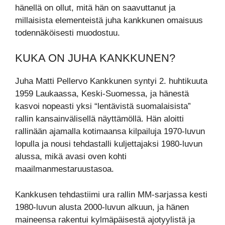
hänellä on ollut, mitä hän on saavuttanut ja
millaisista elementeistä juha kankkunen omaisuus
todennäköisesti muodostuu.
KUKA ON JUHA KANKKUNEN?
Juha Matti Pellervo Kankkunen syntyi 2. huhtikuuta
1959 Laukaassa, Keski-Suomessa, ja hänestä
kasvoi nopeasti yksi “lentävistä suomalaisista”
rallin kansainvälisellä näyttämöllä. Hän aloitti
rallinään ajamalla kotimaansa kilpailuja 1970-luvun
lopulla ja nousi tehdastalli kuljettajaksi 1980-luvun
alussa, mikä avasi oven kohti
maailmanmestaruustasoa.
Kankkusen tehdastiimi ura rallin MM-sarjassa kesti
1980-luvun alusta 2000-luvun alkuun, ja hänen
maineensa rakentui kylmäpäisestä ajotyylistä ja