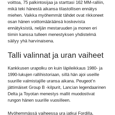
voittoa, 75 palkintosijaa ja starttasi 162 MM-ralliin,
mikä teki hänestä aikansa tilastollisen ennätys
miehen. Vaikka myöhemmät tähdet ovat rikkoneet
osan hänen voittomääräänsä koskevista
ennätyksistä, neljän mestaruuden ja monen eri
tiimin kanssa tulleen menestyksen yhdistelmä
säilyy yhä harvinaisena.
Talli valinnat ja uran vaiheet
Kankkusen urapolku on kuin läpileikkaus 1980- ja
1990-lukujen rallihistoriaan, sillä hän ajoi useille
suurille valmistajille uransa aikana. Peugeot’n
jättimäiset Group B -kilpurit, Lancian legendaarinen
Delta ja Toyotan menestys mallit muodostivat
rungon hänen suurille vuosilleen.
Myöhemmässä vaiheessa ura jatkui Fordilla,