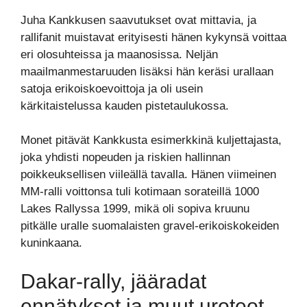
Juha Kankkusen saavutukset ovat mittavia, ja
rallifanit muistavat erityisesti hänen kykynsä voittaa
eri olosuhteissa ja maanosissa. Neljän
maailmanmestaruuden lisäksi hän keräsi urallaan
satoja erikoiskoevoittoja ja oli usein
kärkitaistelussa kauden pistetaulukossa.
Monet pitävät Kankkusta esimerkkinä kuljettajasta,
joka yhdisti nopeuden ja riskien hallinnan
poikkeuksellisen viileällä tavalla. Hänen viimeinen
MM-ralli voittonsa tuli kotimaan sorateillä 1000
Lakes Rallyssa 1999, mikä oli sopiva kruunu
pitkälle uralle suomalaisten gravel-erikoiskokeiden
kuninkaana.
Dakar-rally, jääradat
ennätykset ja muut uroteot