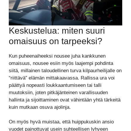
Keskustelua: miten suuri
omaisuus on tarpeeksi?
Kun puheenaiheeksi nousee juha kankkunen
omaisuus, nousee esiin myös laajempi pohdinta
siitä, millainen taloudellinen turva kilpaurheilijalle on
“riittävä” elämän mittakaavassa. Rallissa ura voi
päättyä nopeasti loukkaantumiseen tai talli
muutoksiin, joten pitkäjänteinen varallisuuden
hallinta ja sijoittaminen ovat vähintään yhtä tärkeitä
kuin mutkaan osuva ajolinja.
On myös hyvä muistaa, että huippukuskin ansio
vuodet painottuvat usein suhteellisen lyhyeen