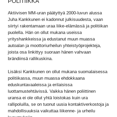
POLITIIKKA
Aktiivisen MM-uran päätyttyä 2000-luvun alussa
Juha Kankkunen ei kadonnut julkisuudesta, vaan
siirtyi rakentamaan uraa liike-elämässä ja politiikan
puolella. Hän on ollut mukana useissa
yrityshankkeissa ja edustanut muun muassa
autoalan ja moottoriurheilun yhteistyöprojekteja,
joista osa linkittyy suoraan hänen vahvaan
brändiinsä rallikuskina.
Lisäksi Kankkunen on ollut mukana suomalaisessa
politiikassa, muun muassa ehdokkaana
eduskuntavaaleissa ja erilaisissa
luottamustehtävissä. Vaikka hänen poliittinen
uransa ei ole ollut yhtä loistokas kuin ura
rallipoluilla, se on tuonut uusia kontaktiverkostoja ja
mahdollisuuksia vaikuttaa liikenne- ja urheilu