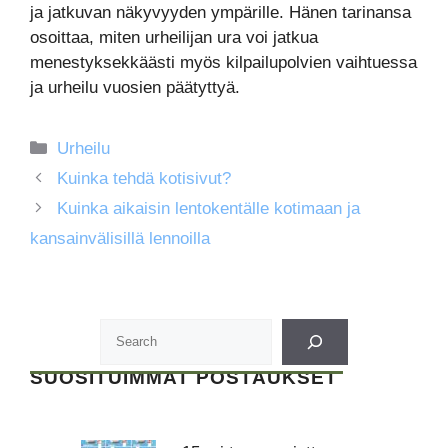
ja jatkuvan näkyvyyden ympärille. Hänen tarinansa
osoittaa, miten urheilijan ura voi jatkua
menestyksekkäästi myös kilpailupolvien vaihtuessa
ja urheilu vuosien päätyttyä.
Kategoriat
Urheilu
Kuinka tehdä kotisivut?
Kuinka aikaisin lentokentälle kotimaan ja
kansainvälisillä lennoilla
SUOSITUIMMAT POSTAUKSET