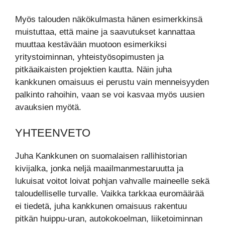
Myös talouden näkökulmasta hänen esimerkkinsä
muistuttaa, että maine ja saavutukset kannattaa
muuttaa kestävään muotoon esimerkiksi
yritystoiminnan, yhteistyösopimusten ja
pitkäaikaisten projektien kautta. Näin juha
kankkunen omaisuus ei perustu vain menneisyyden
palkinto rahoihin, vaan se voi kasvaa myös uusien
avauksien myötä.
YHTEENVETO
Juha Kankkunen on suomalaisen rallihistorian
kivijalka, jonka neljä maailmanmestaruutta ja
lukuisat voitot loivat pohjan vahvalle maineelle sekä
taloudelliselle turvalle. Vaikka tarkkaa euromäärää
ei tiedetä, juha kankkunen omaisuus rakentuu
pitkän huippu-uran, autokokoelman, liiketoiminnan