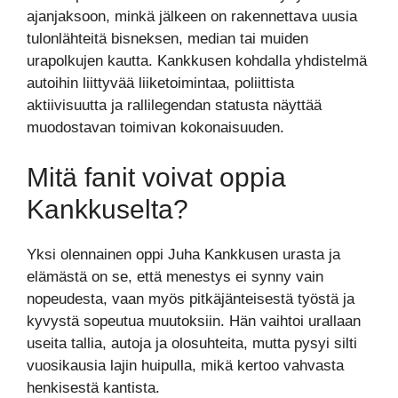
ajanjaksoon, minkä jälkeen on rakennettava uusia
tulonlähteitä bisneksen, median tai muiden
urapolkujen kautta. Kankkusen kohdalla yhdistelmä
autoihin liittyvää liiketoimintaa, poliittista
aktiivisuutta ja rallilegendan statusta näyttää
muodostavan toimivan kokonaisuuden.
Mitä fanit voivat oppia
Kankkuselta?
Yksi olennainen oppi Juha Kankkusen urasta ja
elämästä on se, että menestys ei synny vain
nopeudesta, vaan myös pitkäjänteisestä työstä ja
kyvystä sopeutua muutoksiin. Hän vaihtoi urallaan
useita tallia, autoja ja olosuhteita, mutta pysyi silti
vuosikausia lajin huipulla, mikä kertoo vahvasta
henkisestä kantista.