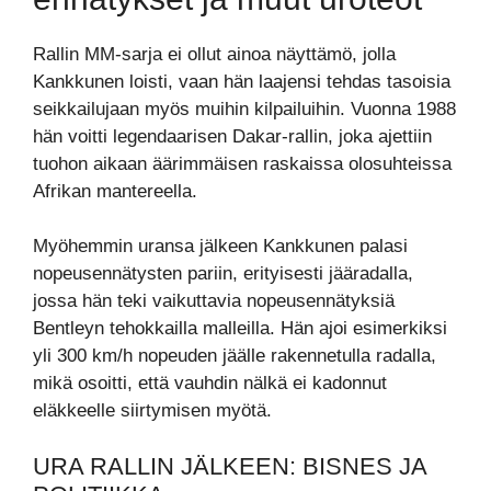
Rallin MM-sarja ei ollut ainoa näyttämö, jolla
Kankkunen loisti, vaan hän laajensi tehdas tasoisia
seikkailujaan myös muihin kilpailuihin. Vuonna 1988
hän voitti legendaarisen Dakar-rallin, joka ajettiin
tuohon aikaan äärimmäisen raskaissa olosuhteissa
Afrikan mantereella.
Myöhemmin uransa jälkeen Kankkunen palasi
nopeusennätysten pariin, erityisesti jääradalla,
jossa hän teki vaikuttavia nopeusennätyksiä
Bentleyn tehokkailla malleilla. Hän ajoi esimerkiksi
yli 300 km/h nopeuden jäälle rakennetulla radalla,
mikä osoitti, että vauhdin nälkä ei kadonnut
eläkkeelle siirtymisen myötä.
URA RALLIN JÄLKEEN: BISNES JA