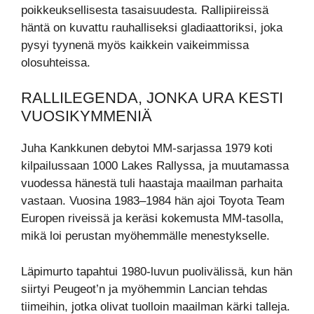
poikkeuksellisesta tasaisuudesta. Rallipiireissä
häntä on kuvattu rauhalliseksi gladiaattoriksi, joka
pysyi tyynenä myös kaikkein vaikeimmissa
olosuhteissa.
RALLILEGENDA, JONKA URA KESTI
VUOSIKYMMENIÄ
Juha Kankkunen debytoi MM-sarjassa 1979 koti
kilpailussaan 1000 Lakes Rallyssa, ja muutamassa
vuodessa hänestä tuli haastaja maailman parhaita
vastaan. Vuosina 1983–1984 hän ajoi Toyota Team
Europen riveissä ja keräsi kokemusta MM-tasolla,
mikä loi perustan myöhemmälle menestykselle.
Läpimurto tapahtui 1980-luvun puolivälissä, kun hän
siirtyi Peugeot’n ja myöhemmin Lancian tehdas
tiimeihin, jotka olivat tuolloin maailman kärki talleja.