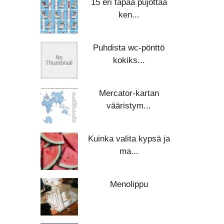
15 eri tapaa pujottaa
ken...
Puhdista wc-pönttö
kokiks...
Mercator-kartan
vääristym...
Kuinka valita kypsä ja
ma...
Menolippu