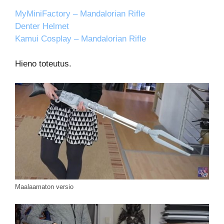
MyMiniFactory – Mandalorian Rifle
Denter Helmet
Kamui Cosplay – Mandalorian Rifle
Hieno toteutus.
Maalaamaton versio