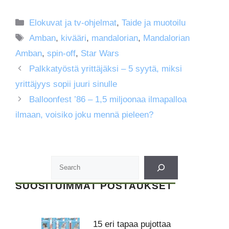
Kategoriat
Elokuvat ja tv-ohjelmat
,
Taide ja muotoilu
Avainsanat
Amban
,
kivääri
,
mandalorian
,
Mandalorian
Amban
,
spin-off
,
Star Wars
Palkkatyöstä yrittäjäksi – 5 syytä, miksi
yrittäjyys sopii juuri sinulle
Balloonfest ’86 – 1,5 miljoonaa ilmapalloa
ilmaan, voisiko joku mennä pieleen?
SUOSITUIMMAT POSTAUKSET
15 eri tapaa pujottaa