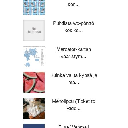
ken...
Puhdista wc-pönttö
kokiks...
Mercator-kartan
vääristym...
Kuinka valita kypsä ja
ma...
Menolippu (Ticket to
Ride...
Elisa Webmail