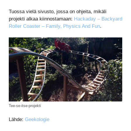
Tuossa vielä sivusto, jossa on ohjeita, mikäli
projekti alkaa kiinnostamaan:
Hackaday – Backyard
Roller Coaster – Family, Physics And Fun
.
Tee-se-itse-projekti
Lähde:
Geekologie