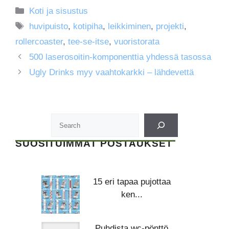
Kategoriat
Koti ja sisustus
Avainsanat
huvipuisto
,
kotipiha
,
leikkiminen
,
projekti
,
rollercoaster
,
tee-se-itse
,
vuoristorata
500 laserosoitin-komponenttia yhdessä tasossa
Ugly Drinks myy vaahtokarkki – lähdevettä
SUOSITUIMMAT POSTAUKSET
15 eri tapaa pujottaa
ken...
Puhdista wc-pönttö