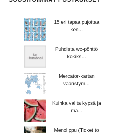
15 eri tapaa pujottaa
ken...
Puhdista wc-pönttö
kokiks...
Mercator-kartan
vääristym...
Kuinka valita kypsä ja
ma...
Menolippu (Ticket to