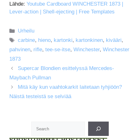
Lähde:
Youtube Cardboard WINCHESTER 1873 |
Lever-action | Shell-ejecting | Free Templates
Kategoriat
Urheilu
Avainsanat
carbine
,
hieno
,
kartonki
,
kartonkinen
,
kivääri
,
pahvinen
,
rifle
,
tee-se-itse
,
Winchester
,
Winchester
1873
Supercar Blondien esittelyssä Mercedes-
Maybach Pullman
Mitä käy kun vaahtokarkit laitetaan tyhjiöön?
Näistä testeistä se selviää
SUOSITUIMMAT POSTAUKSET