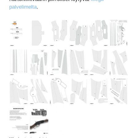
palvelimelta
.