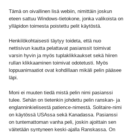
Tämä on oivallinen lisä webiin, nimittäin joskun
eteen sattuu Windows-tietokone, jonka valikoista on
ylläpidon toimesta poistettu pelit käytöstä.
Henkilökohtaisesti täytyy toideta, että nuo
nettisivun kautta pelattavat pasianssit toimivat
varsin hyvin ja myös tuplaklikkaukset sekä hiiren
rullan klikkaaminen toimivat odotetusti. Myös
loppuanimaatiot ovat kohdillaan mikäli pelin pääsee
läpi.
Moni ei muuten tiedä mistä pelin nimi pasianssi
tulee. Sehän on tietenkin johdettu pelin ranskan- ja
englanninkielisestä patience-nimestä. Solitaire-nimi
on käytössä USAssa sekä Kanadassa. Pasianssi
on tuntemattoman vanha peli, joskin ajoittain sen
väitetään syntyneen keski-ajalla Ranskassa. On