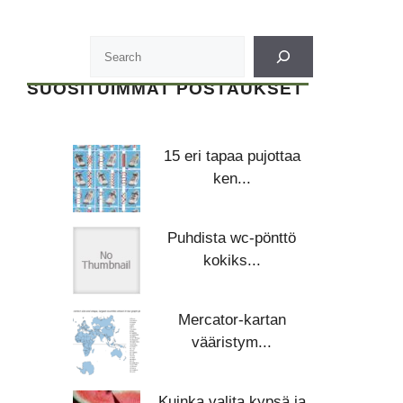
SUOSITUIMMAT POSTAUKSET
15 eri tapaa pujottaa
ken...
Puhdista wc-pönttö
kokiks...
Mercator-kartan
vääristym...
Kuinka valita kypsä ja