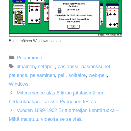
Ensimmäinen Windows-pasianssi
Kategoriat
Pelaaminen
Avainsanat
ilmainen
,
nettipeli
,
pasianssi
,
pasianssi.net
,
patience
,
pelaaminen
,
peli
,
solitaire
,
web-peli
,
Windows
Miten menee alas 8 litran jättiläismäinen
herkkukaakao – Jesse Pynnönen testaa
Vuoden 1899-1902 Brittiarmeijan kenttäruoka –
Miltä maistuu, videolta se selviää