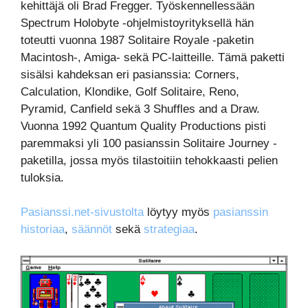
kehittäjä oli Brad Fregger. Työskennellessään
Spectrum Holobyte -ohjelmistoyrityksellä hän
toteutti vuonna 1987 Solitaire Royale -paketin
Macintosh-, Amiga- sekä PC-laitteille. Tämä paketti
sisälsi kahdeksan eri pasianssia: Corners,
Calculation, Klondike, Golf Solitaire, Reno,
Pyramid, Canfield sekä 3 Shuffles and a Draw.
Vuonna 1992 Quantum Quality Productions pisti
paremmaksi yli 100 pasianssin Solitaire Journey -
paketilla, jossa myös tilastoitiin tehokkaasti pelien
tuloksia.
Pasianssi.net-sivustolta
löytyy myös
pasianssin
historiaa
,
säännöt
sekä
strategiaa
.