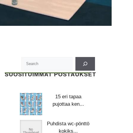
SUOSITUIMMAT POSTAUKSET
15 eri tapaa
pujottaa ken...
Puhdista wc-pönttö
kokiks...