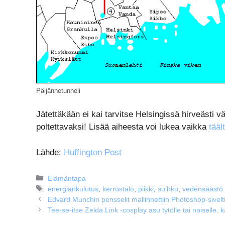
Päijännetunneli
Jätettäkään ei kai tarvitse Helsingissä hirveästi vä
poltettavaksi! Lisää aiheesta voi lukea vaikka
tääl
Lähde:
Huffington Post
Kategoriat
Elämäntapa
Avainsanat
energiankulutus
,
kerrostalo
,
piikki
,
suihku
,
vedensäästö
Edvard Munchin pensselit mallinnettiin Photoshop-sive
Tee-se-itse Zelda Link -cosplay asu tytölle tai naiselle, 