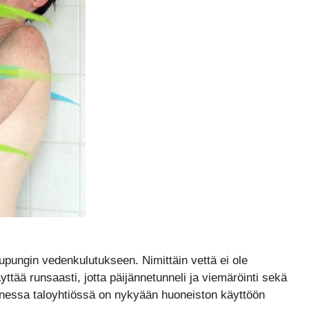
aupungin vedenkulutukseen. Nimittäin vettä ei ole
ttää runsaasti, jotta päijännetunneli ja viemäröinti sekä
onessa taloyhtiössä on nykyään huoneiston käyttöön