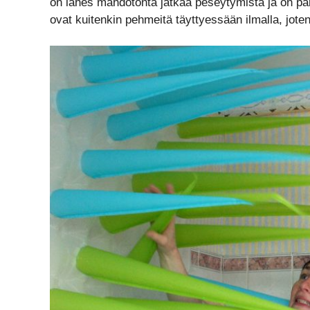
on lähes mahdotonta jatkaa peseytymistä ja on parem
ovat kuitenkin pehmeitä täyttyessään ilmalla, joten