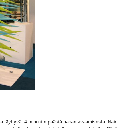
tka täyttyvät 4 minuutin päästä hanan avaamisesta. Näin