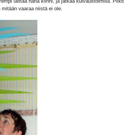
pi laittaa hana kiinni, ja jatkaa kuivaustoimilla. Piikit
 mitään vaaraa niistä ei ole.