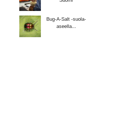
Suomi
Bug-A-Salt -suola-
aseella...