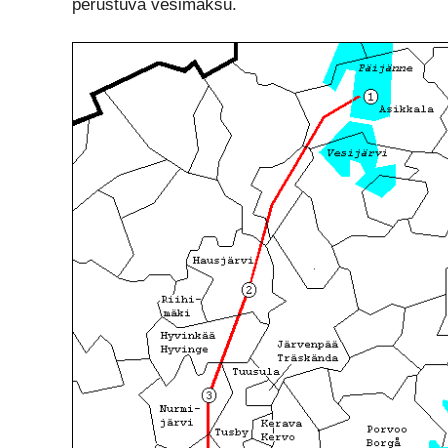
perustuva vesimaksu.