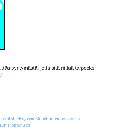
lttää syntymästä, jotta sitä riittää tarpeeksi
tä
.
ltimiksi yhteistyössä Munch-museon kanssa
kaunis lopputulos!