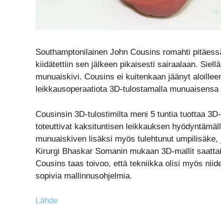
Southamptonilainen John Cousins romahti pitäessä
kiidätettiin sen jälkeen pikaisesti sairaalaan. Siell
munuaiskivi. Cousins ei kuitenkaan jäänyt aloille
leikkausoperaatiota 3D-tulostamalla munuaisensa l
Cousinsin 3D-tulostimilta meni 5 tuntia tuottaa 3D-
toteuttivat kaksituntisen leikkauksen hyödyntämällä
munuaiskiven lisäksi myös tulehtunut umpilisäke, j
Kirurgi Bhaskar Somanin mukaan 3D-mallit saattais
Cousins taas toivoo, että tekniikka olisi myös niide
sopivia mallinnusohjelmia.
Lähde