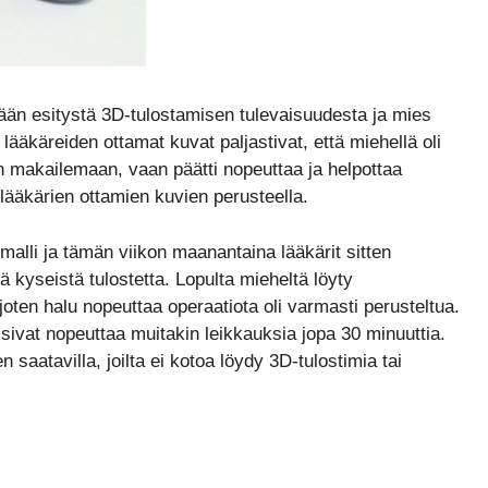
än esitystä 3D-tulostamisen tulevaisuudesta ja mies
ä lääkäreiden ottamat kuvat paljastivat, että miehellä oli
en makailemaan, vaan päätti nopeuttaa ja helpottaa
ääkärien ottamien kuvien perusteella.
malli ja tämän viikon maanantaina lääkärit sitten
 kyseistä tulostetta. Lopulta mieheltä löyty
oten halu nopeuttaa operaatiota oli varmasti perusteltua.
ivat nopeuttaa muitakin leikkauksia jopa 30 minuuttia.
n saatavilla, joilta ei kotoa löydy 3D-tulostimia tai