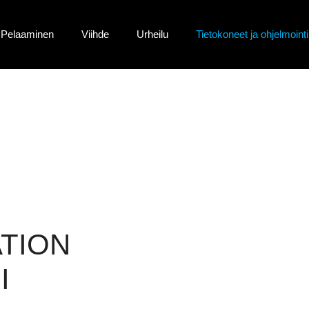
Pelaaminen
Viihde
Urheilu
Tietokoneet ja ohjelmointi
TION
I