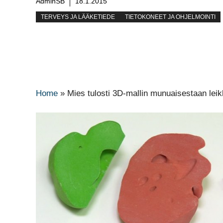
AdminSB
18.1.2015
TERVEYS JA LÄÄKETIEDE
TIETOKONEET JA OHJELMOINTI
Home
»
Mies tulosti 3D-mallin munuaisestaan lei