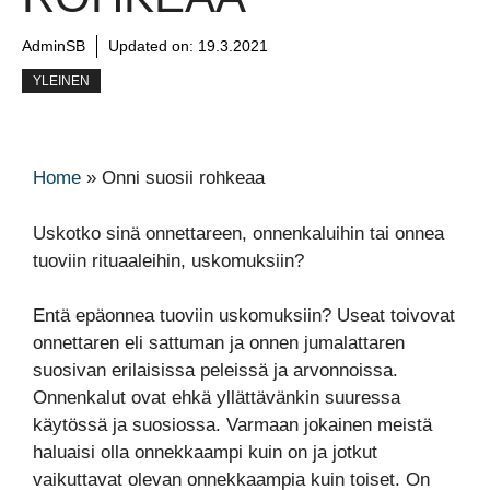
AdminSB
Updated on:
19.3.2021
YLEINEN
Home
»
Onni suosii rohkeaa
Uskotko sinä onnettareen, onnenkaluihin tai onnea
tuoviin rituaaleihin, uskomuksiin?
Entä epäonnea tuoviin uskomuksiin? Useat toivovat
onnettaren eli sattuman ja onnen jumalattaren
suosivan erilaisissa peleissä ja arvonnoissa.
Onnenkalut ovat ehkä yllättävänkin suuressa
käytössä ja suosiossa. Varmaan jokainen meistä
haluaisi olla onnekkaampi kuin on ja jotkut
vaikuttavat olevan onnekkaampia kuin toiset. On