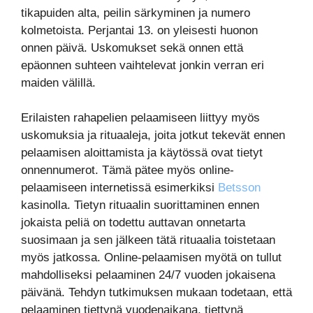
tikapuiden alta, peilin särkyminen ja numero
kolmetoista. Perjantai 13. on yleisesti huonon
onnen päivä. Uskomukset sekä onnen että
epäonnen suhteen vaihtelevat jonkin verran eri
maiden välillä.
Erilaisten rahapelien pelaamiseen liittyy myös
uskomuksia ja rituaaleja, joita jotkut tekevät ennen
pelaamisen aloittamista ja käytössä ovat tietyt
onnennumerot. Tämä pätee myös online-
pelaamiseen internetissä esimerkiksi
Betsson
kasinolla. Tietyn rituaalin suorittaminen ennen
jokaista peliä on todettu auttavan onnetarta
suosimaan ja sen jälkeen tätä rituaalia toistetaan
myös jatkossa. Online-pelaamisen myötä on tullut
mahdolliseksi pelaaminen 24/7 vuoden jokaisena
päivänä. Tehdyn tutkimuksen mukaan todetaan, että
pelaaminen tiettynä vuodenaikana, tiettynä