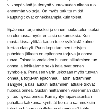
viikonpäivänä ja tiettynä vuorokauden aikana tuo
enemmän voittoja. On myös tutkittu mitkä
kaupungit ovat onnekkaampia kuin toiset.
Epäonnen torjumiseksi ja onnen houkuttelemiseksi
on olemassa myös erilaisia uskomuksia. Kun
musta kissa ylittää kadun tulee sylkäistä kolme
kertaa olan yli. Puun koputtaminen tiettyjen
puheiden jälkeen on epäonnea torjuva ja onnea
tuova. Toisaalla vaaleiden hiusten silittäminen tuo
onnea ja lohikäärme sekä kala ovat onnen
symboleja. Punaisen värin uskotaan myös tuovan
onnea ja torjuvan epäonnea. Hatun laittaminen
sängylle ja käsilaukun laittaminen lattialle tuovat
huonoa onnea. Suolan heittäminen vasemman olan
yli tuo hyvää onnea. Kun syntymäpäiväsankari
puhaltaa kakkunsa kynttilät kerralla sammuksiin
toteutuu hänen puhalluksen yhteydessä tehty