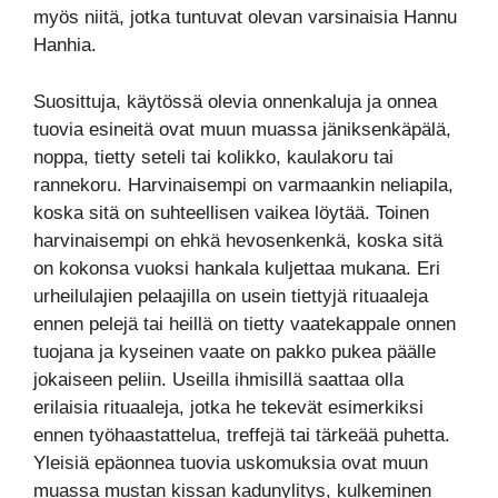
myös niitä, jotka tuntuvat olevan varsinaisia Hannu
Hanhia.
Suosittuja, käytössä olevia onnenkaluja ja onnea
tuovia esineitä ovat muun muassa jäniksenkäpälä,
noppa, tietty seteli tai kolikko, kaulakoru tai
rannekoru. Harvinaisempi on varmaankin neliapila,
koska sitä on suhteellisen vaikea löytää. Toinen
harvinaisempi on ehkä hevosenkenkä, koska sitä
on kokonsa vuoksi hankala kuljettaa mukana. Eri
urheilulajien pelaajilla on usein tiettyjä rituaaleja
ennen pelejä tai heillä on tietty vaatekappale onnen
tuojana ja kyseinen vaate on pakko pukea päälle
jokaiseen peliin. Useilla ihmisillä saattaa olla
erilaisia rituaaleja, jotka he tekevät esimerkiksi
ennen työhaastattelua, treffejä tai tärkeää puhetta.
Yleisiä epäonnea tuovia uskomuksia ovat muun
muassa mustan kissan kadunylitys, kulkeminen