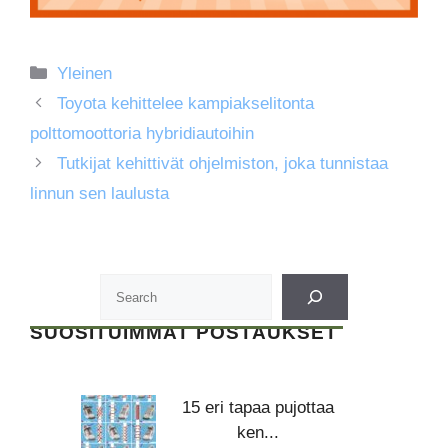
Kategoriat
Yleinen
Toyota kehittelee kampiakselitonta
polttomoottoria hybridiautoihin
Tutkijat kehittivät ohjelmiston, joka tunnistaa
linnun sen laulusta
SUOSITUIMMAT POSTAUKSET
15 eri tapaa pujottaa
ken...