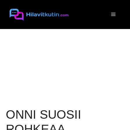
Siirry
sisältöön
Valikko
ONNI SUOSII
ROHKEAA