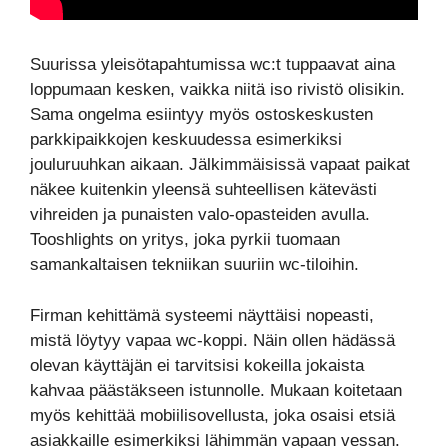
Suurissa yleisötapahtumissa wc:t tuppaavat aina
loppumaan kesken, vaikka niitä iso rivistö olisikin.
Sama ongelma esiintyy myös ostoskeskusten
parkkipaikkojen keskuudessa esimerkiksi
jouluruuhkan aikaan. Jälkimmäisissä vapaat paikat
näkee kuitenkin yleensä suhteellisen kätevästi
vihreiden ja punaisten valo-opasteiden avulla.
Tooshlights on yritys, joka pyrkii tuomaan
samankaltaisen tekniikan suuriin wc-tiloihin.
Firman kehittämä systeemi näyttäisi nopeasti,
mistä löytyy vapaa wc-koppi. Näin ollen hädässä
olevan käyttäjän ei tarvitsisi kokeilla jokaista
kahvaa päästäkseen istunnolle. Mukaan koitetaan
myös kehittää mobiilisovellusta, joka osaisi etsiä
asiakkaille esimerkiksi lähimmän vapaan vessan.