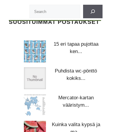
SUOSITUIMMAT POSTAUKSET
15 eri tapaa pujottaa
ken...
Puhdista wc-pönttö
kokiks...
Mercator-kartan
vääristym...
Kuinka valita kypsä ja
ma...