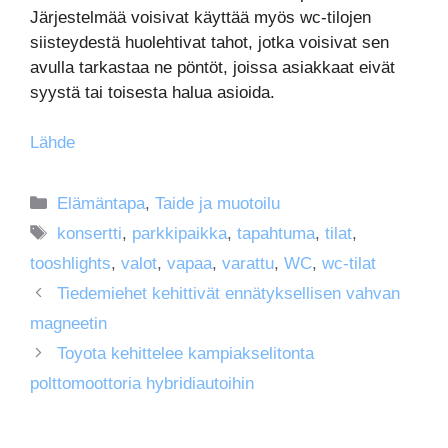
Järjestelmää voisivat käyttää myös wc-tilojen
siisteydestä huolehtivat tahot, jotka voisivat sen
avulla tarkastaa ne pöntöt, joissa asiakkaat eivät
syystä tai toisesta halua asioida.
Lähde
Kategoriat
Elämäntapa
,
Taide ja muotoilu
Avainsanat
konsertti
,
parkkipaikka
,
tapahtuma
,
tilat
,
tooshlights
,
valot
,
vapaa
,
varattu
,
WC
,
wc-tilat
Tiedemiehet kehittivät ennätyksellisen vahvan
magneetin
Toyota kehittelee kampiakselitonta
polttomoottoria hybridiautoihin