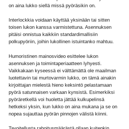
on aina lukko siellä missä pyöräsikin on.
Interlockkia voidaan käyttää yksinään tai sitten
toisen lukon kanssa varmistettuna. Asennuksen
pitäisi onnistua kaikkiin standardimallisiin
polkupyöriin, joihin lukollinen istuintanko mahtuu.
Humoristinen mainosvideo esittelee lukon
asennuksen ja toimintaperiaatteen lyhyesti.
Vaikkakaan kyseessä ei välttämättä ole maailman
luotettavin tai murtovarmin lukko, on tämä ainakin
kirjoittajan mielestä hieno keksintö pelastamaan
pyörä satunnaisen varkaan kynsistä. Esimerkiksi
pyöräretkellä voi huoletta jättää kulkupelinsä
hetkeksi yksin, kun lukko on aina mukana ja se on
nopea sujauttaa pyörän pinnojen välistä kiinni.
Tavoitellusta rahoitusmäärästä ollaan kuitenkin