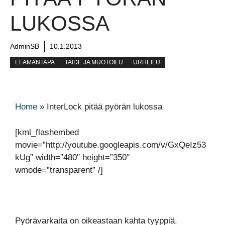
LUKOSSA
AdminSB
10.1.2013
ELÄMÄNTAPA
TAIDE JA MUOTOILU
URHEILU
Home
»
InterLock pitää pyörän lukossa
[kml_flashembed
movie=”http://youtube.googleapis.com/v/GxQeIz53
kUg” width=”480″ height=”350″
wmode=”transparent” /]
Pyörävarkaita on oikeastaan kahta tyyppiä.