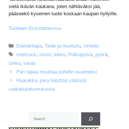
vielä ikävän kaukana, joten nähtäväksi jää,
pääseekö kyseinen tuote koskaan kaupan hyllyille.
Tuotteen Kickstartersivu
Kategoriat
Elämäntapa
,
Taide ja muotoilu
,
Urheilu
Avainsanat
InterLock
,
istuin
,
lukko
,
Polkupyörä
,
pyörä
,
tanko
,
varas
Pari tapaa muuttaa puhelin avaimeksi
Haarukka, joka hälyttää vääristä
ruokailutottumuksista