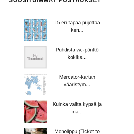
SUOSITUIMMAT POSTAUKSET
15 eri tapaa pujottaa
ken...
Puhdista wc-pönttö
kokiks...
Mercator-kartan
vääristym...
Kuinka valita kypsä ja
ma...
Menolippu (Ticket to