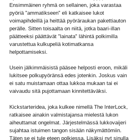
Ensimmäinen ryhmä on sellainen, joka varastaa
pyöriä ”ammatikseen” eli katkaisee lukot
voimapihdeillä ja heittää pyöräraukan pakettiauton
perälle. Sitten toisaalta on niitä, jotka baari-illan
päätteeksi päättävät ”lainata” lähintä polkimilla
varustettua kulkupeliä kotimatkansa
helpottamiseksi.
Usein jälkimmäisistä pääsee helposti eroon, mikäli
lukitsee polkupyöränsä edes jotenkin. Joskus vain
ei satu muistamaan ottaa lukkoa mukaan tai ei
vaivaudu sitä pujottamaan kinnitettäväksi.
Kickstarteridea, joka kulkee nimellä The InterLock,
ratkaisee ainakin valmistajansa mielestä lukon
aiheuttamat ongelmat. Järjestelmässä lukkovaijeri
sujahtaa istuimen tangon sisään näkymättömiin.
Täten se ei tule eteen polkiessa. Lisäksi nyt sinulla