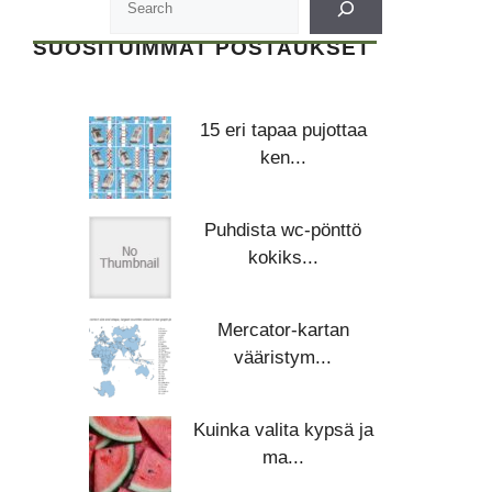
SUOSITUIMMAT POSTAUKSET
15 eri tapaa pujottaa
ken...
Puhdista wc-pönttö
kokiks...
Mercator-kartan
vääristym...
Kuinka valita kypsä ja
ma...