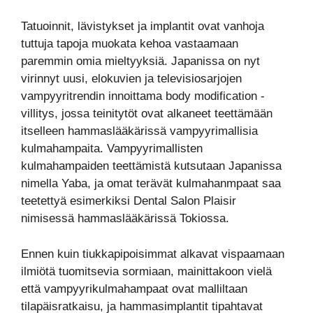
Tatuoinnit, lävistykset ja implantit ovat vanhoja
tuttuja tapoja muokata kehoa vastaamaan
paremmin omia mieltyyksiä. Ja
panissa on nyt
virinnyt uusi, elokuvien ja televisiosarjojen
vampyyritrendin innoittama body modification -
villitys, jossa teinitytöt ovat alkaneet teettämään
itselleen hammaslääkärissä vampyyrimallisia
kulmahampaita. Vampyyrimallisten
kulmahampaiden teettämistä kutsutaan Japanissa
nimella Yaba, ja omat terävät kulmahanmpaat saa
teetettyä esimerkiksi Dental Salon Plaisir
nimisessä hammaslääkärissä Tokiossa.
Ennen kuin tiukkapipoisimmat alkavat vispaamaan
ilmiötä tuomitsevia sormiaan, mainittakoon vielä
että vampyyrikulmahampaat ovat malliltaan
tilapäisratkaisu, ja hammasimplantit tipahtavat