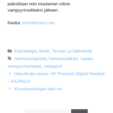
paikoiltaan noin muutaman viikon
vampyyriroolileikin jälkeen.
Kautta:
inventorspot.com
Kategoriat
Elämäntapa
,
Muoti
,
Terveys ja lääketiede
Avainsanat
hammasimplantit
,
hammaslääkäri
,
Japani
,
vampyyrihampaat
,
vampyyrit
Hilavitkutin testaa: HP Premium Digital Headset
– KILPAILU!
Kirvesmurhaajan ulko-ovi