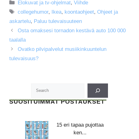
Kategoriat
Elokuvat ja tv-ohjelmat
,
Viihde
Avainsanat
collegehumor
,
Ikea
,
koontaohjeet
,
Ohjeet ja
askartelu
,
Paluu tulevaisuuteen
Osta omaksesi tornadon kestävä auto 100 000
taalalla
Ovatko pilvipalvelut musiikinkuuntelun
tulevaisuus?
SUOSITUIMMAT POSTAUKSET
15 eri tapaa pujottaa
ken...