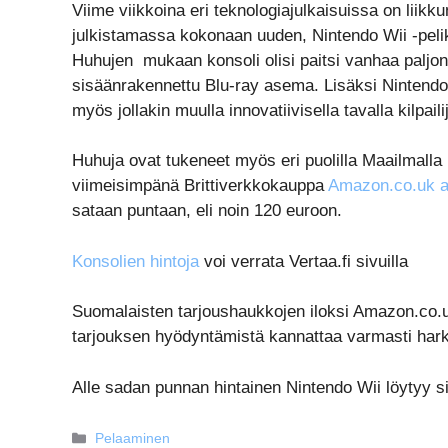
Viime viikkoina eri teknologiajulkaisuissa on liikku
julkistamassa kokonaan uuden, Nintendo Wii -peliko
Huhujen mukaan konsoli olisi paitsi vanhaa paljo
sisäänrakennettu Blu-ray asema. Lisäksi Nintendon
myös jollakin muulla innovatiivisella tavalla kilpaili
Huhuja ovat tukeneet myös eri puolilla Maailmalla
viimeisimpänä Brittiverkkokauppa
Amazon.co.uk a
sataan puntaan, eli noin 120 euroon.
Konsolien hintoja
voi verrata Vertaa.fi sivuilla
Suomalaisten tarjoushaukkojen iloksi Amazon.co.u
tarjouksen hyödyntämistä kannattaa varmasti hark
Alle sadan punnan hintainen Nintendo Wii löytyy si
Kategoriat
Pelaaminen