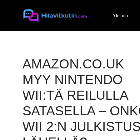
Siirry
sisältöön
Yleinen
AMAZON.CO.UK
MYY NINTENDO
WII:TÄ REILULLA
SATASELLA – ON
WII 2:N JULKISTU