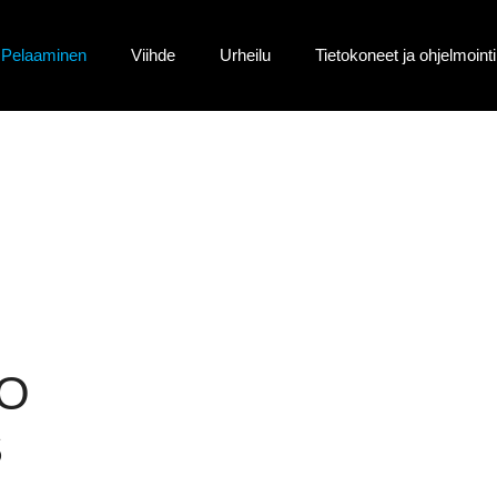
Pelaaminen
Viihde
Urheilu
Tietokoneet ja ohjelmointi
KO
S