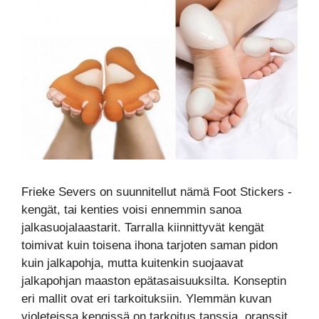
Frieke Severs on suunnitellut nämä Foot Stickers -
kengät, tai kenties voisi ennemmin sanoa
jalkasuojalaastarit. Tarralla kiinnittyvät kengät
toimivat kuin toisena ihona tarjoten saman pidon
kuin jalkapohja, mutta kuitenkin suojaavat
jalkapohjan maaston epätasaisuuksilta. Konseptin
eri mallit ovat eri tarkoituksiin. Ylemmän kuvan
violeteissa kengissä on tarkoitus tanssia, oranssit