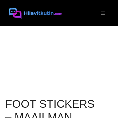
Siirry
sisältöön
Valikko
FOOT STICKERS
– MAAILMAN