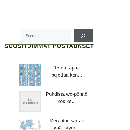
SUOSITUIMMAT POSTAUKSET
15 eri tapaa
pujottaa ken...
Puhdista wc-pönttö
kokiks...
Mercator-kartan
vääristym...