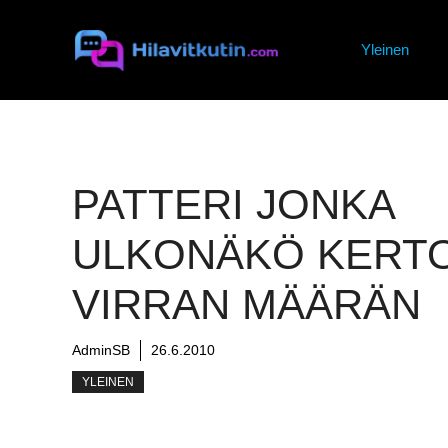
Siirry
sisältöön
Yleinen
PATTERI JONKA
ULKONÄKÖ KERT
VIRRAN MÄÄRÄN
AdminSB
26.6.2010
YLEINEN