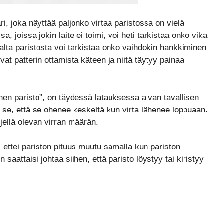
i, joka näyttää paljonko virtaa paristossa on vielä
a, joissa jokin laite ei toimi, voi heti tarkistaa onko vika
saalta paristosta voi tarkistaa onko vaihdokin hankkiminen
vat patterin ottamista käteen ja niitä täytyy painaa
inen paristo”, on täydessä latauksessa aivan tavallisen
 se, että se ohenee keskeltä kun virta lähenee loppuaan.
ljellä olevan virran määrän.
, ettei pariston pituus muutu samalla kun pariston
attaisi johtaa siihen, että paristo löystyy tai kiristyy