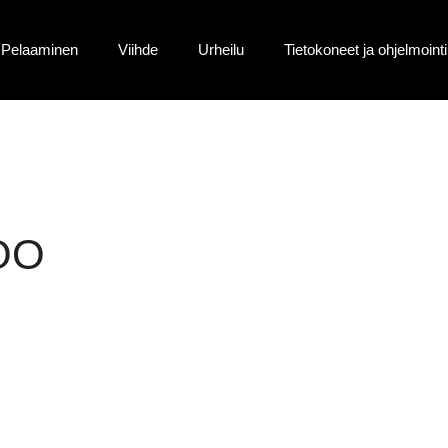
Pelaaminen
Viihde
Urheilu
Tietokoneet ja ohjelmointi
OO