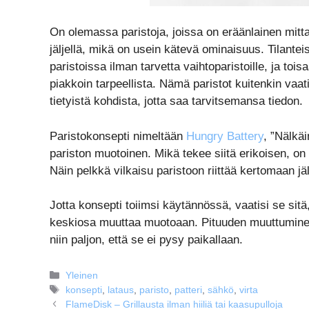
On olemassa paristoja, joissa on eräänlainen mittar
jäljellä, mikä on usein kätevä ominaisuus. Tilanteiss
paristoissa ilman tarvetta vaihtoparistoille, ja toi
piakkoin tarpeellista. Nämä paristot kuitenkin vaati
tietyistä kohdista, jotta saa tarvitsemansa tiedon.
Paristokonsepti nimeltään
Hungry Battery
, ”Nälkä
pariston muotoinen. Mikä tekee siitä erikoisen, on
Näin pelkkä vilkaisu paristoon riittää kertomaan jä
Jotta konsepti toiimsi käytännössä, vaatisi se sitä
keskiosa muuttaa muotoaan. Pituuden muuttuminen sa
niin paljon, että se ei pysy paikallaan.
Kategoriat
Yleinen
Avainsanat
konsepti
,
lataus
,
paristo
,
patteri
,
sähkö
,
virta
FlameDisk – Grillausta ilman hiiliä tai kaasupulloja