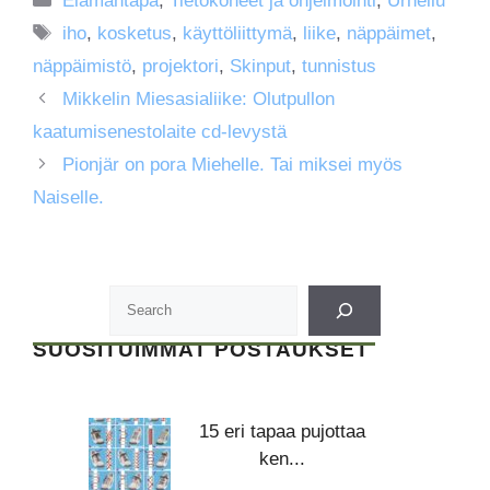
Elämäntapa
,
Tietokoneet ja ohjelmointi
,
Urheilu
Avainsanat
iho
,
kosketus
,
käyttöliittymä
,
liike
,
näppäimet
,
näppäimistö
,
projektori
,
Skinput
,
tunnistus
Mikkelin Miesasialiike: Olutpullon
kaatumisenestolaite cd-levystä
Pionjär on pora Miehelle. Tai miksei myös
Naiselle.
SUOSITUIMMAT POSTAUKSET
15 eri tapaa pujottaa
ken...