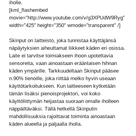
iholle.
[kml_flashembed
movie=”http://www.youtube.com/v/g3XPUdW9Ryg”
width=”425″ height=”350″ wmode=”transparent” /]
Skinput on laitteisto, joka tunnistaa käyttäjänsä
näpäytyksien aiheuttamat liikkeet käden eri osissa.
Laite ei tarvitse toimiakseen ihoon upotettavia
sensoreita, vaan ainoastaan eräänlaisen hihnan
käden ympärille. Tarkkuudeltaan Skinput pääsee
n.90% tienoille, joka riittää melko hyvin useaan
käyttötarkoitukseen. Kun laitteeseen kytketään
tämän lisäksi pienoisprojektori, voi koko
käyttöliittymän heijastaa suoraan omalle iholleen
näppäiltäväksi. Tällä hetkellä Skinputin
mahdollisuuksia rajoittavat toiminta ainoastaan
käden alueella ja paljaalla iholla.