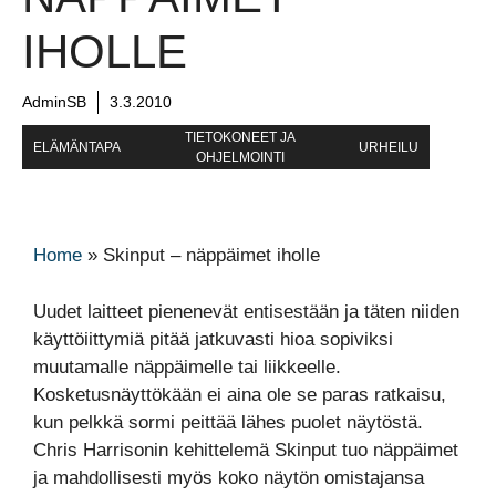
IHOLLE
AdminSB
3.3.2010
TIETOKONEET JA
ELÄMÄNTAPA
URHEILU
OHJELMOINTI
Home
»
Skinput – näppäimet iholle
Uudet laitteet pienenevät entisestään ja täten niiden
käyttöiittymiä pitää jatkuvasti hioa sopiviksi
muutamalle näppäimelle tai liikkeelle.
Kosketusnäyttökään ei aina ole se paras ratkaisu,
kun pelkkä sormi peittää lähes puolet näytöstä.
Chris Harrisonin kehittelemä Skinput tuo näppäimet
ja mahdollisesti myös koko näytön omistajansa