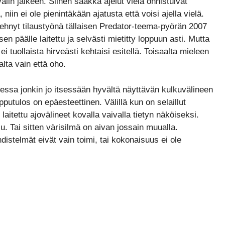
lin jälkeen. Siihen saakka ajelut vielä onnistuivat
 niin ei ole pienintäkään ajatusta että voisi ajella vielä.
tehnyt tilaustyönä tällaisen Predator-teema-pyörän 2007
 päälle laitettu ja selvästi mietitty loppuun asti. Mutta
i tuollaista hirveästi kehtaisi esitellä. Toisaalta mieleen
lta vain että oho.
eessa jonkin jo itsessään hyvältä näyttävän kulkuvälineen
tulos on epäesteettinen. Välillä kun on selaillut
 laitettu ajovälineet kovalla vaivalla tietyn näköiseksi.
ju. Tai sitten värisilmä on aivan jossain muualla.
istelmät eivät vain toimi, tai kokonaisuus ei ole