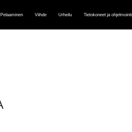
Pelaaminen
Viihde
Urheilu
Tietokoneet ja ohjelmointi
A