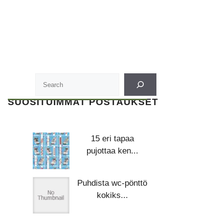
SUOSITUIMMAT POSTAUKSET
15 eri tapaa
pujottaa ken...
Puhdista wc-pönttö
kokiks...