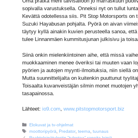
Oma prätkä meni talvisäilöön jo marraskuun puolivä
sopivalla varustuksella. Onneksi nyt on tullut lunta,
Kevättä odotellessa siis. Pit Stop Motorsports on 
Suzuki Hayabusan pohjalta. Pyörä on aivan viimeisen
täytyy kyllä ainakin kuvien perusteella sanoa, että e
tulee Linnanmäen kummitusjunan julkisivu ja toisaa
Siinä onkin mielenkiintoinen aihe, että missä vaih
muokkaaminen menee överiksi tai muuten vaan loppu
pyörien ja autojen myynti-ilmoituksia, niin siellä on
Mutta suunnittelijalta on kuitenkin puuttunut tyylita
Toisaalta kuvanveistäjän silmin monet muotojen yhd
tasapainossa.
Lähteet:
io9.com
,
www.pitstopmotorsport.biz
Kategoriat
Elokuvat ja tv-ohjelmat
Avainsanat
moottoripyörä
,
Predator
,
teema
,
tuunaus
Paahtoleipätulostin ”tulostaa” rapeita leipiä