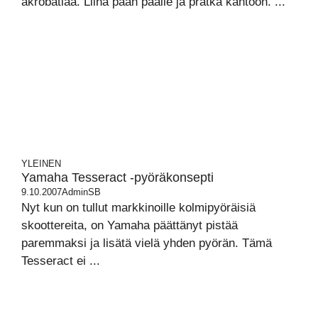
akrobatiaa. Liina pään päälle ja prätkä kantoon. ...
YLEINEN
Yamaha Tesseract -pyöräkonsepti
9.10.2007
AdminSB
Nyt kun on tullut markkinoille kolmipyöräisiä
skoottereita, on Yamaha päättänyt pistää
paremmaksi ja lisätä vielä yhden pyörän. Tämä
Tesseract ei ...