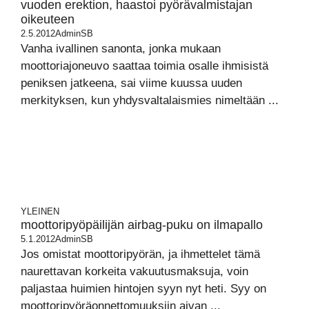
vuoden erektion, haastoi pyörävalmistajan
oikeuteen
2.5.2012
AdminSB
Vanha ivallinen sanonta, jonka mukaan
moottoriajoneuvo saattaa toimia osalle ihmisistä
peniksen jatkeena, sai viime kuussa uuden
merkityksen, kun yhdysvaltalaismies nimeltään ...
YLEINEN
moottoripyöpäilijän airbag-puku on ilmapallo
5.1.2012
AdminSB
Jos omistat moottoripyörän, ja ihmettelet tämä
naurettavan korkeita vakuutusmaksuja, voin
paljastaa huimien hintojen syyn nyt heti. Syy on
moottoripyöräonnettomuuksiin aivan ...