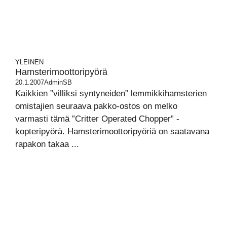
YLEINEN
Hamsterimoottoripyörä
20.1.2007
AdminSB
Kaikkien ”villiksi syntyneiden” lemmikkihamsterien
omistajien seuraava pakko-ostos on melko
varmasti tämä ”Critter Operated Chopper” -
kopteripyörä. Hamsterimoottoripyöriä on saatavana
rapakon takaa ...