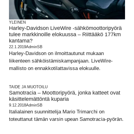
YLEINEN
Harley-Davidson LiveWire -sähkömoottoripyörä
tulee markkinoille elokuussa – Riittääkö 177km
kantama?
22.1.2019
AdminSB
Harley-Davidson on ilmoittautunut mukaan
liikenteen sähköistämiskampanjaan. LiveWire-
mallisto on ennakkotilattavissa elokuulle.
TAIDE JA MUOTOILU
Samotracia – Moottoripyörä, jonka katteet ovat
käsittelemättöntä kuparia
9.12.2018
AdminSB
Italialainen suunnittelija Mario Trimarchi on
toteuttanut tämän varsin upean Samotracia-pyörän.