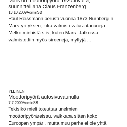
Mars on moottoripyörä 1920-luvulta,
suunnittelijana Claus Franzenberg
13.10.2009
AdminSB
Paul Reissmann perusti vuonna 1873 Nürnbergiin
Mars-yrityksen, joka valmisti valurautauuneja.
Melko miehistä siis, kuten Mars. Jatkossa
valmistettiin myös sireenejä, myllyjä ...
YLEINEN
Moottoripyörä autosivuvaunulla
7.7.2009
AdminSB
Tekisikö mieli toteuttaa unelmien
moottoripyöräreissu, vaikkapa sitten koko
Euroopan ympäri, mutta muu perhe ei ole yhtä