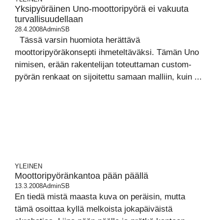
Yksipyöräinen Uno-moottoripyörä ei vakuuta
turvallisuudellaan
28.4.2008
AdminSB
Tässä varsin huomiota herättävä
moottoripyöräkonsepti ihmeteltäväksi. Tämän Uno
nimisen, erään rakentelijan toteuttaman custom-
pyörän renkaat on sijoitettu samaan malliin, kuin ...
YLEINEN
Moottoripyöränkantoa pään päällä
13.3.2008
AdminSB
En tiedä mistä maasta kuva on peräisin, mutta
tämä osoittaa kyllä melkoista jokapäiväistä