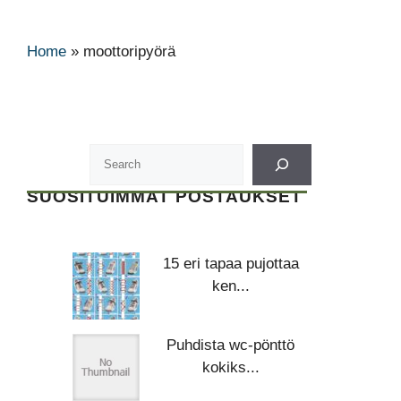
Home
»
moottoripyörä
SUOSITUIMMAT POSTAUKSET
15 eri tapaa pujottaa
ken...
Puhdista wc-pönttö
kokiks...