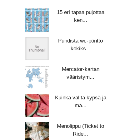
15 eri tapaa pujottaa
ken...
Puhdista wc-pönttö
kokiks...
Mercator-kartan
vääristym...
Kuinka valita kypsä ja
ma...
Menolippu (Ticket to
Ride...