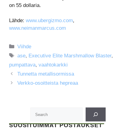
on 55 dollaria.
Lähde:
www.ubergizmo.com
,
www.neimanmarcus.com
Kategoriat
Viihde
Avainsanat
ase
,
Executive Elite Marshmallow Blaster
,
pumpattava
,
vaahtokarkki
Tunnetta metallisormissa
Verkko-osoitteista hepreaa
SUOSITUIMMAT POSTAUKSET