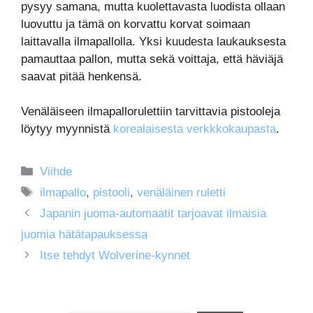
pysyy samana, mutta kuolettavasta luodista ollaan
luovuttu ja tämä on korvattu korvat soimaan
laittavalla ilmapallolla. Yksi kuudesta laukauksesta
pamauttaa pallon, mutta sekä voittaja, että häviäjä
saavat pitää henkensä.
Venäläiseen ilmapallorulettiin tarvittavia pistooleja
löytyy myynnistä
korealaisesta verkkkokaupasta
.
Kategoriat
Viihde
Avainsanat
ilmapallo
,
pistooli
,
venäläinen ruletti
Japanin juoma-automaatit tarjoavat ilmaisia
juomia hätätapauksessa
Itse tehdyt Wolverine-kynnet