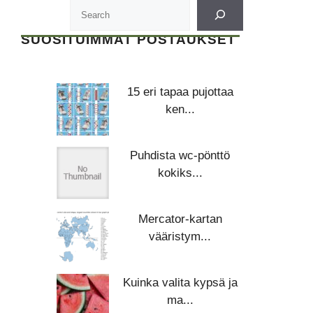
SUOSITUIMMAT POSTAUKSET
15 eri tapaa pujottaa
ken...
Puhdista wc-pönttö
kokiks...
Mercator-kartan
vääristym...
Kuinka valita kypsä ja
ma...