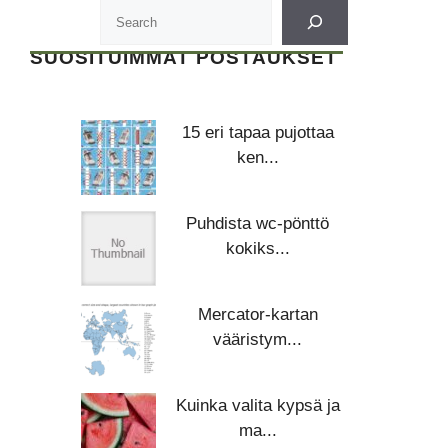
SUOSITUIMMAT POSTAUKSET
15 eri tapaa pujottaa
ken...
Puhdista wc-pönttö
kokiks...
Mercator-kartan
vääristym...
Kuinka valita kypsä ja
ma...