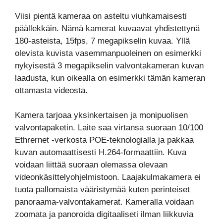
Viisi pientä kameraa on asteltu viuhkamaisesti
päällekkäin. Nämä kamerat kuvaavat yhdistettynä
180-asteista, 15fps, 7 megapikselin kuvaa. Yllä
olevista kuvista vasemmanpuoleinen on esimerkki
nykyisestä 3 megapikselin valvontakameran kuvan
laadusta, kun oikealla on esimerkki tämän kameran
ottamasta videosta.
Kamera tarjoaa yksinkertaisen ja monipuolisen
valvontapaketin. Laite saa virtansa suoraan 10/100
Ethrernet -verkosta POE-teknologialla ja pakkaa
kuvan automaattisesti H.264-formaattiin. Kuva
voidaan liittää suoraan olemassa olevaan
videonkäsittelyohjelmistoon. Laajakulmakamera ei
tuota pallomaista vääristymää kuten perinteiset
panoraama-valvontakamerat. Kameralla voidaan
zoomata ja panoroida digitaaliseti ilman liikkuvia