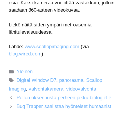
osia. Kaksi kameraa voi liittää vastakkain, jolloin
saadaan 360-asteen videokuvaa.
Liekö näitä sitten ympäri metroasemia
lähitulevaisuudessa.
Lähde:
www.scallopimaging.com
(via
blog.wired.com
)
Kategoriat
Yleinen
Avainsanat
Digital Window D7
,
panoraama
,
Scallop
Imaging
,
valvontakamera
,
videovalvonta
Pöllön oksennusta perheen pikku biologielle
Bug Trapper saalistaa hyönteiset humaanisti