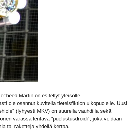
ocheed Martin on esitellyt yleisölle
ti ole osannut kuvitella tieteisfiktion ulkopuolelle. Uusi
Vehicle” (lyhyesti MKV) on suurella vauhdilla sekä
orien varassa lentävä ”puolustusdroidi”, joka voidaan
a tai raketteja yhdellä kertaa.