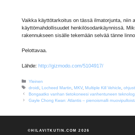
Vaikka käyttötarkoitus on tässä ilmatorjunta, niin 
käyttömahdollisuudet henkilösodankäynnissä. Miksi
rakennukseen sisälle tekemään selvää tänne linnoit
Pelottavaa.
Lähde:
http://gizmodo.com/5104917/
Kategoriat
Yleinen
Avainsanat
droidi
,
Locheed Martin
,
MKV
,
Multiple Kill Vehicle
,
ohjust
Bongaatko vanhan tietokoneesi vanhentuneen teknologia
Gayle Chong Kwan: Atlantis – pienoismalli muovipulloist
©HILAVITKUTIN.COM 2026