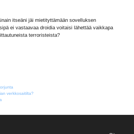
ainain itseäni jäi mietityttämään sovelluksen
pä ei vastaavaa droidia voitaisi lähettää vaikkapa
tautuneista terroristeista?
orjunta
n verkkosaitilta?
a