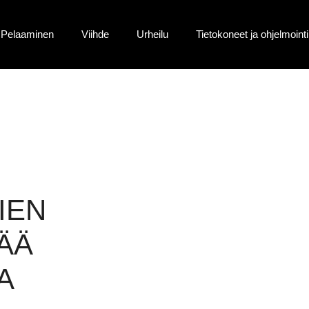
Pelaaminen
Viihde
Urheilu
Tietokoneet ja ohjelmointi
IEN
ÄÄ
A