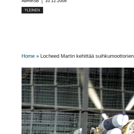
AdminSB
10.12.2008
YLEINEN
Home
»
Locheed Martin kehittää suihkumoottorien