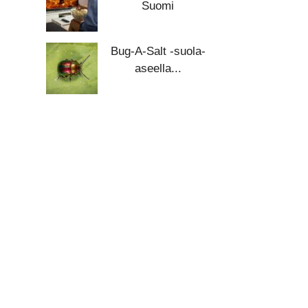
Suomi
Bug-A-Salt -suola-
aseella...