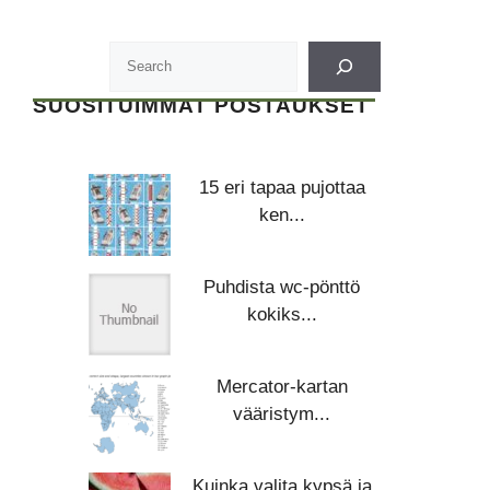
SUOSITUIMMAT POSTAUKSET
15 eri tapaa pujottaa
ken...
Puhdista wc-pönttö
kokiks...
Mercator-kartan
vääristym...
Kuinka valita kypsä ja