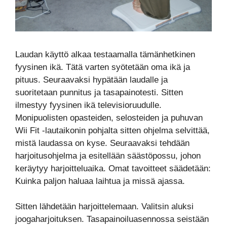
Laudan käyttö alkaa testaamalla tämänhetkinen
fyysinen ikä. Tätä varten syötetään oma ikä ja
pituus. Seuraavaksi hypätään laudalle ja
suoritetaan punnitus ja tasapainotesti. Sitten
ilmestyy fyysinen ikä televisioruudulle.
Monipuolisten opasteiden, selosteiden ja puhuvan
Wii Fit -lautaikonin pohjalta sitten ohjelma selvittää,
mistä laudassa on kyse. Seuraavaksi tehdään
harjoitusohjelma ja esitellään säästöpossu, johon
keräytyy harjoitteluaika. Omat tavoitteet säädetään:
Kuinka paljon haluaa laihtua ja missä ajassa.
Sitten lähdetään harjoittelemaan. Valitsin aluksi
joogaharjoituksen. Tasapainoiluasennossa seistään