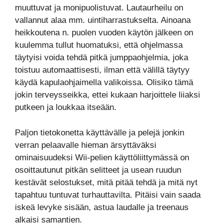
muuttuvat ja monipuolistuvat. Lautaurheilu on
vallannut alaa mm. uintiharrastukselta. Ainoana
heikkoutena n. puolen vuoden käytön jälkeen on
kuulemma tullut huomatuksi, että ohjelmassa
täytyisi voida tehdä pitkä jumppaohjelmia, joka
toistuu automaattisesti, ilman että välillä täytyy
käydä kapulaohjaimella valikoissa. Olisiko tämä
jokin terveysseikka, ettei kukaan harjoittele liiaksi
putkeen ja loukkaa itseään.
Paljon tietokonetta käyttävälle ja pelejä jonkin
verran pelaavalle hieman ärsyttäväksi
ominaisuudeksi Wii-pelien käyttöliittymässä on
osoittautunut pitkän selitteet ja usean ruudun
kestävät selostukset, mitä pitää tehdä ja mitä nyt
tapahtuu tuntuvat turhauttavilta. Pitäisi vain saada
iskeä levyke sisään, astua laudalle ja treenaus
alkaisi samantien.