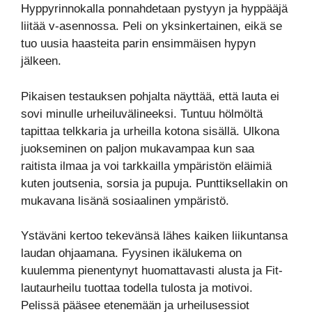
Hyppyrinnokalla ponnahdetaan pystyyn ja hyppääjä
liitää v-asennossa. Peli on yksinkertainen, eikä se
tuo uusia haasteita parin ensimmäisen hypyn
jälkeen.
Pikaisen testauksen pohjalta näyttää, että lauta ei
sovi minulle urheiluvälineeksi. Tuntuu hölmöltä
tapittaa telkkaria ja urheilla kotona sisällä. Ulkona
juokseminen on paljon mukavampaa kun saa
raitista ilmaa ja voi tarkkailla ympäristön eläimiä
kuten joutsenia, sorsia ja pupuja. Punttiksellakin on
mukavana lisänä sosiaalinen ympäristö.
Ystäväni kertoo tekevänsä lähes kaiken liikuntansa
laudan ohjaamana. Fyysinen ikälukema on
kuulemma pienentynyt huomattavasti alusta ja Fit-
lautaurheilu tuottaa todella tulosta ja motivoi.
Pelissä pääsee etenemään ja urheilusessiot