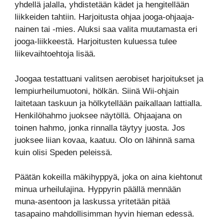
yhdellä jalalla, yhdistetään kädet ja hengitellään
liikkeiden tahtiin. Harjoitusta ohjaa jooga-ohjaaja-
nainen tai -mies. Aluksi saa valita muutamasta eri
jooga-liikkeestä. Harjoitusten kuluessa tulee
liikevaihtoehtoja lisää.
Joogaa testattuani valitsen aerobiset harjoitukset ja
lempiurheilumuotoni, hölkän. Siinä Wii-ohjain
laitetaan taskuun ja hölkytellään paikallaan lattialla.
Henkilöhahmo juoksee näytöllä. Ohjaajana on
toinen hahmo, jonka rinnalla täytyy juosta. Jos
juoksee liian kovaa, kaatuu. Olo on lähinnä sama
kuin olisi Speden peleissä.
Päätän kokeilla mäkihyppyä, joka on aina kiehtonut
minua urheilulajina. Hyppyrin päällä mennään
muna-asentoon ja laskussa yritetään pitää
tasapaino mahdollisimman hyvin hieman edessä.