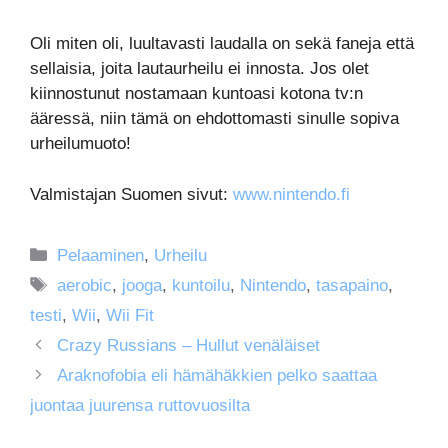
Oli miten oli, luultavasti laudalla on sekä faneja että
sellaisia, joita lautaurheilu ei innosta. Jos olet
kiinnostunut nostamaan kuntoasi kotona tv:n
ääressä, niin tämä on ehdottomasti sinulle sopiva
urheilumuoto!
Valmistajan Suomen sivut:
www.nintendo.fi
Kategoriat
Pelaaminen
,
Urheilu
Avainsanat
aerobic
,
jooga
,
kuntoilu
,
Nintendo
,
tasapaino
,
testi
,
Wii
,
Wii Fit
Crazy Russians – Hullut venäläiset
Araknofobia eli hämähäkkien pelko saattaa
juontaa juurensa ruttovuosilta