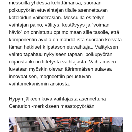
messuilla yhdessä kehittämänsä, suoraan
polkupyörän etuvaihtajan tilalle asennettavan
koteloidun vaihderasian. Messuilla esitellyn
vaihtajan paino, välitys, kestävyys ja ”voiman
häviö” on onnistuttu optimoimaan sille tasolle, että
komponentin avulla on mahdollista suoraan korvata
tämän hetkiset kilpatason etuvaihtajat. Välityksen
vaihto tapahtuu nykyiseen tapaan polkupyörän
ohjaustankoon liitetystä vaihtajasta. Vaihtamisen
luvataan myöskin olevan äärimmäisen sulavaa
innovaatisen, magneettiin perustuvan
vaihtomekanismin ansiosta.
Hypyn jälkeen kuva vaihtajasta asennettuna
Centurion -merkkiseen maastopyörään