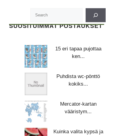
SUOSITUIMMAT POSTAUKSET
15 eri tapaa pujottaa
ken...
Puhdista wc-pönttö
kokiks...
Mercator-kartan
vääristym...
Kuinka valita kypsä ja