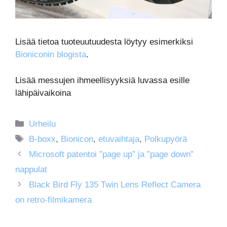
Lisää tietoa tuoteuutuudesta löytyy esimerkiksi
Bioniconin blogista
.
Lisää messujen ihmeellisyyksiä luvassa esille
lähipäivaikoina
Kategoriat
Urheilu
Avainsanat
B-boxx
,
Bionicon
,
etuvaihtaja
,
Polkupyörä
Microsoft patentoi ”page up” ja ”page down”
nappulat
Black Bird Fly 135 Twin Lens Reflect Camera
on retro-filmikamera