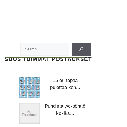
SUOSITUIMMAT POSTAUKSET
15 eri tapaa
pujottaa ken...
Puhdista wc-pönttö
kokiks...