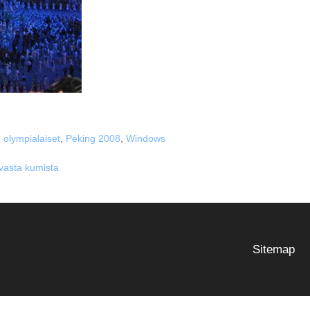
,
olympialaiset
,
Peking 2008
,
Windows
avasta kumista
Sitemap