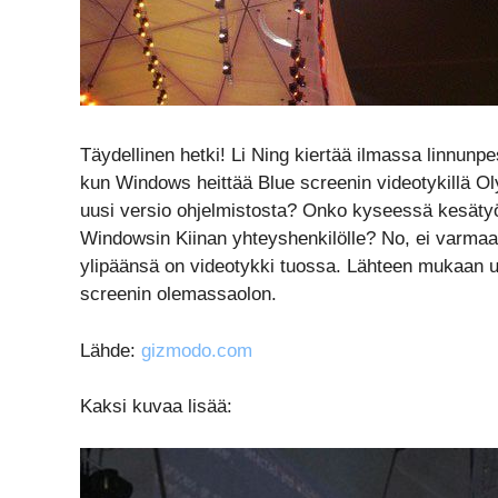
Täydellinen hetki! Li Ning kiertää ilmassa linnu
kun Windows heittää Blue screenin videotykillä Oly
uusi versio ohjelmistosta? Onko kyseessä kesätyön
Windowsin Kiinan yhteyshenkilölle? No, ei varma
ylipäänsä on videotykki tuossa. Lähteen mukaan u
screenin olemassaolon.
Lähde:
gizmodo.com
Kaksi kuvaa lisää: