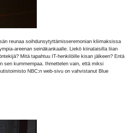
npesän reunaa soihdunsytyttämisseremonian kliimaksissa
mpia-areenan seinäkankaalle. Liekö kiinalaisilla liian
tekijä? Mitä tapahtuu IT-henkilöille kisan jälkeen? Entä
an sen kummempaa. Ihmettelen vain, että miksi
utistoimisto NBC:n web-sivu on vahvistanut Blue