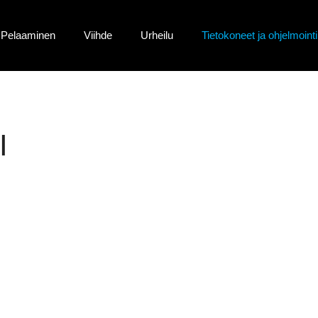
Pelaaminen
Viihde
Urheilu
Tietokoneet ja ohjelmointi
I