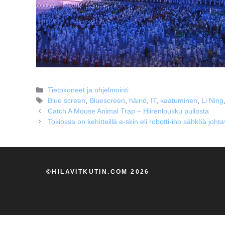
Kategoriat
Tietokoneet ja ohjelmointi
Avainsanat
Blue screen
,
Bluescreen
,
häiriö
,
IT
,
kaatuminen
,
Li Ning
Catch A Mouse Animal Trap – Hiirenloukku pullosta
Tokiossa on kehitteillä e-skin eli robotti-iho sähköä joht
©HILAVITKUTIN.COM 2026