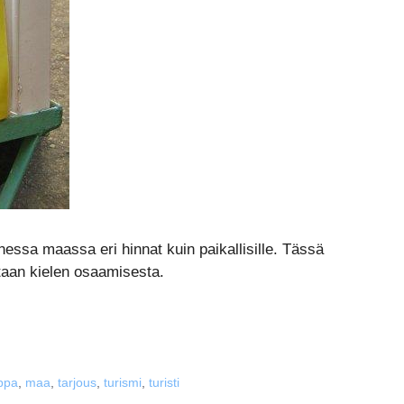
onessa maassa eri hinnat kuin paikallisille. Tässä
taan kielen osaamisesta.
ppa
,
maa
,
tarjous
,
turismi
,
turisti