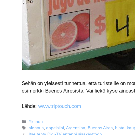
Sehän on yleisesti tunnettua, että turisteille on m
esimerkki Buenos Airesista. Vai liekö kyse ainoas
Lähde:
www.triptouch.com
Kategoriat
Yleinen
Avainsanat
alennus
,
appelsiini
,
Argentiina
,
Buenos Aires
,
hinta
,
kau
Itse tehty Digi-TV antenni sisäkäyttöön