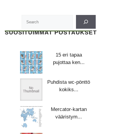
SUOSITUIMMAT POSTAUKSET
15 eri tapaa
pujottaa ken...
Puhdista wc-pönttö
kokiks...
Mercator-kartan
vääristym...