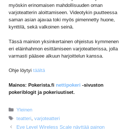
myöskin erinomaisen mahdollisuuden oman
varjoteatterin aloittamiseen. Videotykin puutteessa
saman asian ajavaa toki myös pimennetty huone,
kynttilä, sekä valkoinen seinä.
Tässä mainion yksinkertainen ohjeistus kymmenen
eri eläinhahmon esittämiseen varjoteatterissa, jolla
varmasti pääsee alkuun harjoittelun kanssa.
Ohje löytyi
täältä
Mainos: Pokerista.fi
nettipokeri
-sivuston
pokeriblogit ja pokeriuutiset.
Kategoriat
Yleinen
Avainsanat
teatteri
,
varjoteatteri
Eye Level Wireless Scale näyttää painon