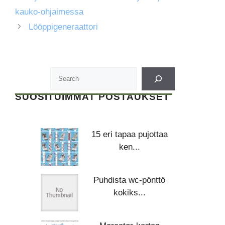
kauko-ohjaimessa
Lööppigeneraattori
SUOSITUIMMAT POSTAUKSET
15 eri tapaa pujottaa
ken...
Puhdista wc-pönttö
kokiks...